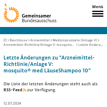
Zur
Menü
Startseite
Sie
Beschlüsse
Arzneimittel
Medizinprodukte (Anlage V)
Arzneimittel-Richtlinie/Anlage V: mosquito® med LäuseShampoo 10
Letzte Änderungen
sind
hier:
Letzte Ände­rungen zu "Arzneimittel-​
Richtlinie/Anlage V:
mosquito® med LäuseS­hampoo 10"
Die Liste der letzten Ände­rungen steht auch als
RSS-​Feed
zur Verfü­gung.
12.07.2024