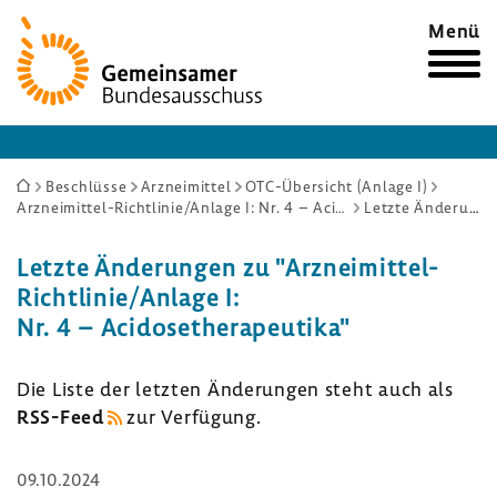
Zur
Menü
Startseite
Sie
Beschlüsse
Arzneimittel
OTC-Übersicht (Anlage I)
Arzneimittel-Richtlinie/Anlage I: Nr. 4 – Acidosetherapeutika
Letzte Änderungen
sind
hier:
Letzte Ände­rungen zu "Arzneimittel-​
Richtlinie/Anlage I:
Nr. 4 – Acido­se­the­ra­peu­tika"
Die Liste der letzten Ände­rungen steht auch als
RSS-​Feed
zur Verfü­gung.
09.10.2024