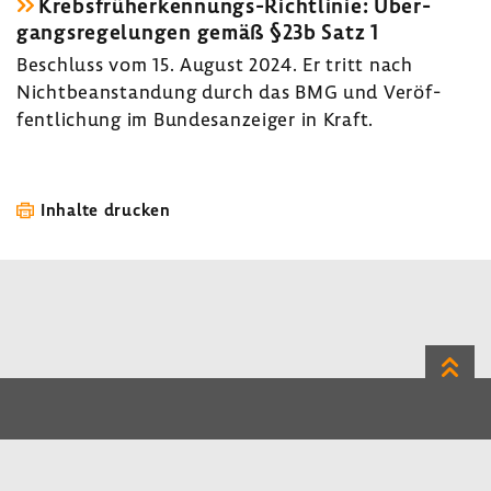
Krebsfrüherkennungs-​Richtlinie: Über­
gangs­re­ge­lungen gemäß §23b Satz 1
Beschluss vom 15. August 2024. Er tritt nach
Nicht­be­an­stan­dung durch das BMG und Veröf­
fent­li­chung im Bundes­an­zeiger in Kraft.
Inhalte drucken
Zum
Seite
LinkedIn
Instagram
Bluesky
Impressum
Datenschutz
Kontakt
Inhalt
Benutzerhinweise
Erklärung zur Barrierefreiheit