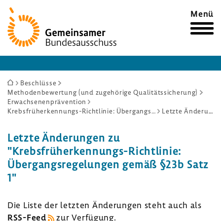
Zur
Menü
Startseite
Sie
Beschlüsse
Methodenbewertung (und zugehörige Qualitätssicherung)
sind
Erwachsenenprävention
hier:
Krebsfrüherkennungs-Richtlinie: Übergangsregelungen gemäß §23b Satz 1
Letzte Änderungen
Letzte Ände­rungen zu
"Krebsfrüherkennungs-​Richtlinie:
Über­gangs­re­ge­lungen gemäß §23b Satz
1"
Die Liste der letzten Ände­rungen steht auch als
RSS-​Feed
zur Verfü­gung.