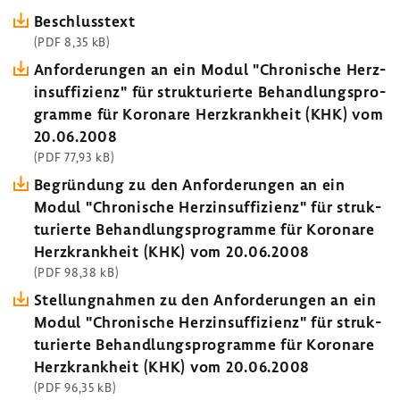
Beschluss­text
(PDF 8,35 kB)
Anfor­de­rungen an ein Modul "Chro­ni­sche Herz­
in­suf­fi­zienz" für struk­tu­rierte Behand­lungs­pro­
gramme für Koro­nare Herz­krank­heit (KHK) vom
20.06.2008
(PDF 77,93 kB)
Begrün­dung zu den Anfor­de­rungen an ein
Modul "Chro­ni­sche Herz­in­suf­fi­zienz" für struk­
tu­rierte Behand­lungs­pro­gramme für Koro­nare
Herz­krank­heit (KHK) vom 20.06.2008
(PDF 98,38 kB)
Stel­lung­nahmen zu den Anfor­de­rungen an ein
Modul "Chro­ni­sche Herz­in­suf­fi­zienz" für struk­
tu­rierte Behand­lungs­pro­gramme für Koro­nare
Herz­krank­heit (KHK) vom 20.06.2008
(PDF 96,35 kB)