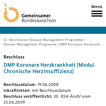
Zur
Menü
Startseite
Sie
Beschlüsse
Disease-Management-Programme
Disease-Management-Programme
DMP Koronare Herzkrankheit (Modul Chronische Herzinsuffizienz)
sind
hier:
Beschluss
DMP Koro­nare Herz­krank­heit (Modul
Chro­ni­sche Herz­in­suf­fi­zienz)
Beschluss­datum:
19.06.2008
Inkraft­treten:
mit Beschluss­datum
Beschluss veröf­fent­licht:
20. RSA-​ÄndV vom
23.06.2009