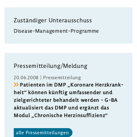
Zustän­diger Unter­aus­schuss
Disease-​Management-Programme
Pres­se­mit­tei­lung/Meldung
20.06.2008 | Pres­se­mit­tei­lung
Pati­enten im DMP „Koro­nare Herz­krank­
heit“ können künftig umfas­sender und
ziel­ge­rich­teter behan­delt werden - G-BA
aktua­li­siert das DMP und ergänzt das
Modul „Chro­ni­sche Herz­in­suf­fi­zienz“
alle Pres­se­mit­tei­lungen