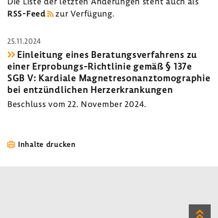
Die Liste der letzten Ände­rungen steht auch als
RSS-​Feed
zur Verfü­gung.
25.11.2024
Einlei­tung eines Bera­tungs­ver­fah­rens zu
einer Erprobungs-​Richtlinie gemäß § 137e
SGB V: Kardiale Magnet­re­so­nanz­to­mo­gra­phie
bei entzünd­li­chen Herz­er­kran­kungen
Beschluss vom 22. November 2024.
Inhalte drucken
Zum