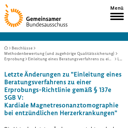
Zur
Menü
Startseite
Sie
Beschlüsse
Methodenbewertung (und zugehörige Qualitätssicherung)
sind
Erprobung
Einleitung eines Beratungsverfahrens zu einer Erprobungs-Richtlinie gemäß § 137e SGB V: Kardiale Magnetresonanztomographie bei entzündlichen Herzerkrankungen
Letzte Änderungen
hier:
Letzte Ände­rungen zu "Einlei­tung eines
Bera­tungs­ver­fah­rens zu einer
Erprobungs-​Richtlinie gemäß § 137e
SGB V:
Kardiale Magnet­re­so­nanz­to­mo­gra­phie
bei entzünd­li­chen Herz­er­kran­kungen"