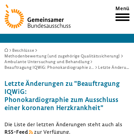
Zur
Menü
Startseite
Sie
Beschlüsse
Methodenbewertung (und zugehörige Qualitätssicherung)
sind
Ambulante Untersuchung und Behandlung
hier:
Beauftragung IQWiG: Phonokardiographie zum Ausschluss einer koronaren Herzkrankheit
Letzte Änderungen
Letzte Ände­rungen zu "Beauf­tra­gung
IQWiG:
Phono­kar­dio­gra­phie zum Ausschluss
einer koro­naren Herz­krank­heit"
Die Liste der letzten Ände­rungen steht auch als
RSS-​Feed
zur Verfü­gung.