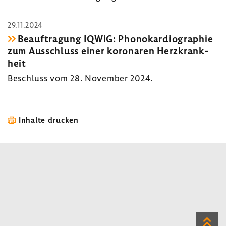
29.11.2024
Beauf­tra­gung IQWiG: Phono­kar­dio­gra­phie
zum Ausschluss einer koro­naren Herz­krank­
heit
Beschluss vom 28. November 2024.
Inhalte drucken
Zum