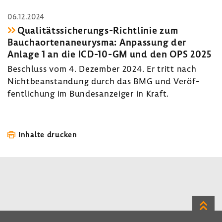
06.12.2024
Qualitätssicherungs-​Richtlinie zum
Baucha­or­ten­an­eu­rysma: Anpas­sung der
Anlage 1 an die ICD-​10-GM und den OPS 2025
Beschluss vom 4. Dezember 2024. Er tritt nach
Nicht­be­an­stan­dung durch das BMG und Veröf­
fent­li­chung im Bundes­an­zeiger in Kraft.
Inhalte drucken
Zum
Seite