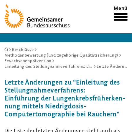
Zur
Menü
Startseite
Sie
Beschlüsse
Methodenbewertung (und zugehörige Qualitätssicherung)
sind
Erwachsenenprävention
hier:
Einleitung des Stellungnahmeverfahrens: Einführung der Lungenkrebsfrüherkennung mittels Niedrigdosis-Computertomographie bei Rauchern
Letzte Änderungen
Letzte Ände­rungen zu "Einlei­tung des
Stel­lung­nah­me­ver­fah­rens:
Einfüh­rung der Lungen­krebs­früh­erken­
nung mittels Niedrigdosis-​
Computertomographie bei Rauchern"
Die Liste der letzten Ände­rungen steht auch als