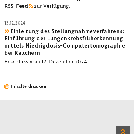
RSS-​Feed
zur Verfü­gung.
13.12.2024
Einlei­tung des Stel­lung­nah­me­ver­fah­rens:
Einfüh­rung der Lungen­krebs­früh­erken­nung
mittels Niedrigdosis-​Computertomographie
bei Rauchern
Beschluss vom 12. Dezember 2024.
Inhalte drucken
Zum