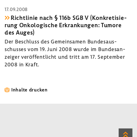
17.09.2008
Richt­linie nach § 116b SGB V (Konkre­ti­sie­
rung Onko­lo­gi­sche Erkran­kungen: Tumore
des Auges)
Der Beschluss des Gemein­samen Bundes­aus­
schusses vom 19. Juni 2008 wurde im Bundes­an­
zeiger veröf­fent­licht und tritt am 17. September
2008 in Kraft.
Inhalte drucken
Zum