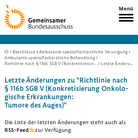
Zur
Menü
Startseite
Sie
Beschlüsse
Ambulante spezialfachärztliche Versorgung
Ambulante spezialfachärztliche Behandlung
sind
Richtlinie nach § 116b SGB V (Konkretisierung Onkologische Erkrankungen: Tumore des Auges)
Letzte Änderungen
hier:
Letzte Ände­rungen zu "Richt­linie nach
§ 116b SGB V (Konkre­ti­sie­rung Onko­lo­
gi­sche Erkran­kungen:
Tumore des Auges)"
Die Liste der letzten Ände­rungen steht auch als
RSS-​Feed
zur Verfü­gung.