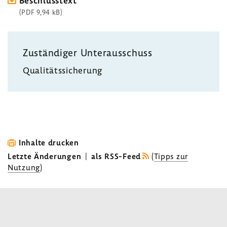
Beschluss­text
(PDF 9,94 kB)
Zustän­diger Unter­aus­schuss
Quali­täts­si­che­rung
Inhalte drucken
Letzte Änderungen
|
als RSS-Feed
(
Tipps zur
Nutzung
)