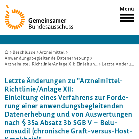
Zur
Menü
Startseite
Sie
Beschlüsse
Arzneimittel
Anwendungsbegleitende Datenerhebung
sind
Arzneimittel-Richtlinie/Anlage XII: Einleitung eines Verfahrens zur Forderung einer anwendungsbegleitenden Datenerhebung und von Auswertungen nach § 35a Absatz 3b SGB V – Belumosudil (chronische Graft-versus-Host-Krankheit)
Letzte Änderungen
hier:
Letzte Ände­rungen zu "Arzneimittel-​
Richtlinie/Anlage XII:
Einlei­tung eines Verfah­rens zur Forde­
rung einer anwen­dungs­be­glei­tenden
Daten­er­he­bung und von Auswer­tungen
nach § 35a Absatz 3b SGB V – Belu­
mosudil (chro­ni­sche Graft-​versus-Host-