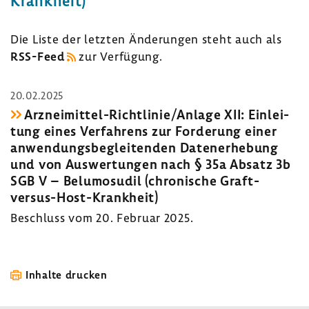
Krankheit)"
Die Liste der letzten Ände­rungen steht auch als
RSS-​Feed
zur Verfü­gung.
20.02.2025
Arzneimittel-​Richtlinie/Anlage XII: Einlei­
tung eines Verfah­rens zur Forde­rung einer
anwen­dungs­be­glei­tenden Daten­er­he­bung
und von Auswer­tungen nach § 35a Absatz 3b
SGB V – Belu­mosudil (chro­ni­sche Graft-​
versus-Host-Krankheit)
Beschluss vom 20. Februar 2025.
Inhalte drucken