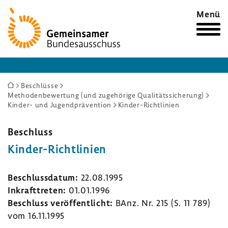
Zur
Menü
Startseite
Sie
Beschlüsse
Methodenbewertung (und zugehörige Qualitätssicherung)
sind
Kinder- und Jugendprävention
Kinder-Richtlinien
hier:
Beschluss
Kinder-​Richtlinien
Beschluss­datum:
22.08.1995
Inkraft­treten:
01.01.1996
Beschluss veröf­fent­licht:
BAnz. Nr. 215 (S. 11 789)
vom 16.11.1995