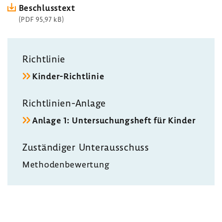
Beschluss­text
(PDF 95,97 kB)
Richt­linie
Kinder-​Richtlinie
Richtlinien-​Anlage
Anlage 1: Unter­su­chungs­heft für Kinder
Zustän­diger Unter­aus­schuss
Metho­den­be­wer­tung