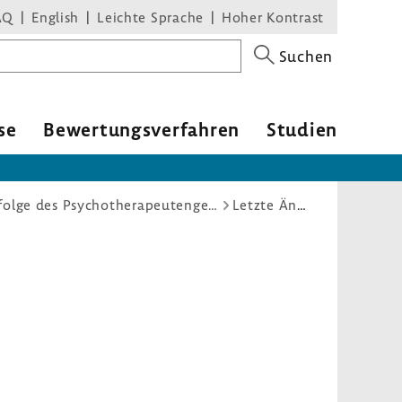
AQ
English
Leichte Sprache
Hoher Kontrast
Suchen
se
Bewer­tungs­ver­fahren
Studien
Krankentransport-Richtlinie: Anpassungen infolge des Psychotherapeutengesetzes
Letzte Änderungen