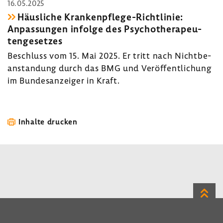
16.05.2025
Häus­liche Krankenpflege-​Richtlinie:
Anpas­sungen infolge des Psycho­the­ra­peu­
ten­ge­setzes
Beschluss vom 15. Mai 2025. Er tritt nach Nicht­be­
an­stan­dung durch das BMG und Veröf­fent­li­chung
im Bundes­an­zeiger in Kraft.
Inhalte drucken
Zum
Seite
LinkedIn
Instagram
Bluesky