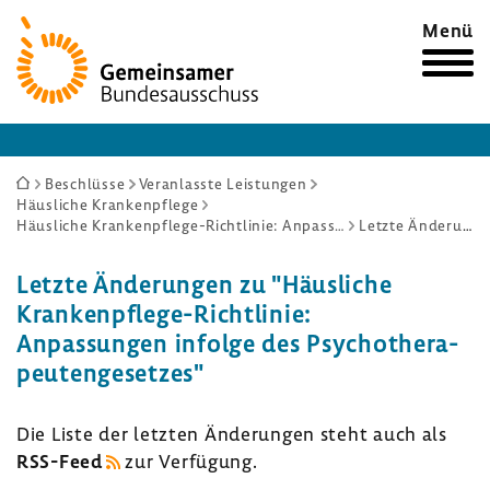
Zur
Menü
Startseite
Sie
Beschlüsse
Veranlasste Leistungen
Häusliche Krankenpflege
sind
Häusliche Krankenpflege-Richtlinie: Anpassungen infolge des Psychotherapeutengesetzes
Letzte Änderungen
hier:
Letzte Ände­rungen zu "Häus­liche
Krankenpflege-​Richtlinie:
Anpas­sungen infolge des Psycho­the­ra­
peu­ten­ge­setzes"
Die Liste der letzten Ände­rungen steht auch als
RSS-​Feed
zur Verfü­gung.