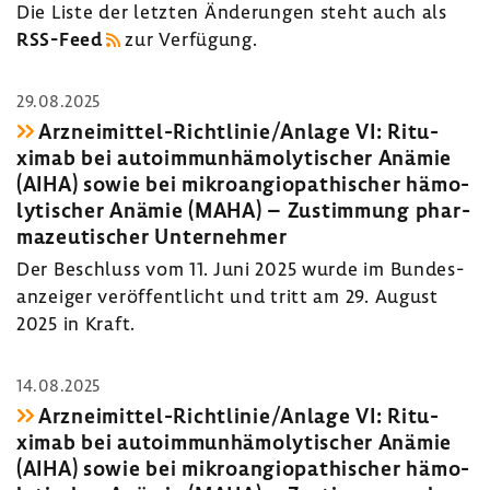
Die Liste der letzten Ände­rungen steht auch als
RSS-​Feed
zur Verfü­gung.
29.08.2025
Arzneimittel-​Richtlinie/Anlage VI: Ritu­
ximab bei auto­im­mun­hä­mo­ly­ti­scher Anämie
(AIHA) sowie bei mikro­an­gio­pa­thi­scher hämo­
ly­ti­scher Anämie (MAHA) – Zustim­mung phar­
ma­zeu­ti­scher Unter­nehmer
Der Beschluss vom 11. Juni 2025 wurde im Bundes­
an­zeiger veröf­fent­licht und tritt am 29. August
2025 in Kraft.
14.08.2025
Arzneimittel-​Richtlinie/Anlage VI: Ritu­
ximab bei auto­im­mun­hä­mo­ly­ti­scher Anämie
(AIHA) sowie bei mikro­an­gio­pa­thi­scher hämo­