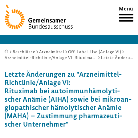
Zur
Menü
Startseite
Sie
Beschlüsse
Arzneimittel
Off-Label-Use (Anlage VI)
Arzneimittel-Richtlinie/Anlage VI: Rituximab bei autoimmunhämolytischer Anämie (AIHA) sowie bei mikroangiopathischer hämolytischer Anämie (MAHA) – Zustimmung pharmazeutischer Unternehmer
Letzte Änderungen
sind
hier:
Letzte Ände­rungen zu "Arzneimittel-​
Richtlinie/Anlage VI:
Ritu­ximab bei auto­im­mun­hä­mo­ly­ti­
scher Anämie (AIHA) sowie bei mikro­an­
gio­pa­thi­scher hämo­ly­ti­scher Anämie
(MAHA) – Zustim­mung phar­ma­zeu­ti­
scher Unter­nehmer"