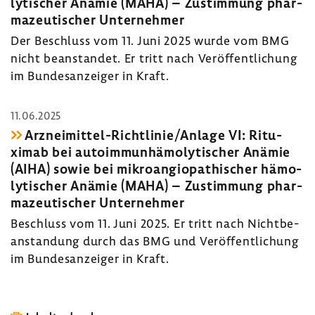
ly­ti­scher Anämie (MAHA) – Zustim­mung phar­
ma­zeu­ti­scher Unter­nehmer
Der Beschluss vom 11. Juni 2025 wurde vom BMG
nicht bean­standet. Er tritt nach Veröf­fent­li­chung
im Bundes­an­zeiger in Kraft.
11.06.2025
Arzneimittel-​Richtlinie/Anlage VI: Ritu­
ximab bei auto­im­mun­hä­mo­ly­ti­scher Anämie
(AIHA) sowie bei mikro­an­gio­pa­thi­scher hämo­
ly­ti­scher Anämie (MAHA) – Zustim­mung phar­
ma­zeu­ti­scher Unter­nehmer
Beschluss vom 11. Juni 2025. Er tritt nach Nicht­be­
an­stan­dung durch das BMG und Veröf­fent­li­chung
im Bundes­an­zeiger in Kraft.