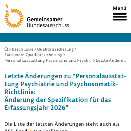
Zur
Menü
Startseite
Sie
Beschlüsse
Qualitätssicherung
Stationäre Qualitätssicherung
sind
Personalausstattung Psychiatrie und Psychosomatik-Richtlinie: Änderung der Spezifikation für das Erfassungsjahr 2026
Letzte Änderungen
hier:
Letzte Ände­rungen zu "Perso­nal­aus­stat­
tung Psych­ia­trie und Psychosomatik-​
Richtlinie:
Ände­rung der Spezi­fi­ka­tion für das
Erfas­sungs­jahr 2026"
Die Liste der letzten Ände­rungen steht auch als