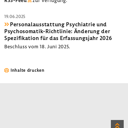
RSS-​Feed
zur Verfü­gung.
19.06.2025
Perso­nal­aus­stat­tung Psych­ia­trie und
Psychosomatik-​Richtlinie: Ände­rung der
Spezi­fi­ka­tion für das Erfas­sungs­jahr 2026
Beschluss vom 18. Juni 2025.
Inhalte drucken
Zum