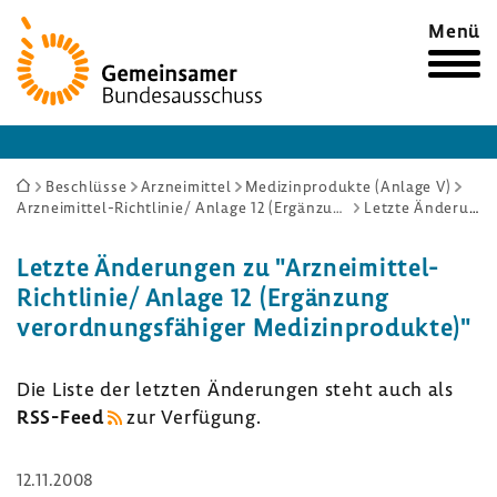
Zur
Menü
Startseite
Sie
Beschlüsse
Arzneimittel
Medizinprodukte (Anlage V)
Arzneimittel-Richtlinie/ Anlage 12 (Ergänzung verordnungsfähiger Medizinprodukte)
Letzte Änderungen
sind
hier:
Letzte Ände­rungen zu "Arzneimittel-​
Richtlinie/ Anlage 12 (Ergän­zung
verord­nungs­fä­higer Medi­zin­pro­dukte)"
Die Liste der letzten Ände­rungen steht auch als
RSS-​Feed
zur Verfü­gung.
12.11.2008