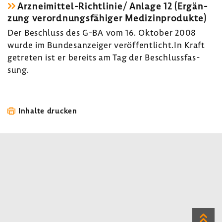
Arzneimittel-​Richtlinie/ Anlage 12 (Ergän­
zung verord­nungs­fä­higer Medi­zin­pro­dukte)
Der Beschluss des G-BA vom 16. Oktober 2008
wurde im Bundes­an­zeiger veröf­fent­licht.In Kraft
getreten ist er bereits am Tag der Beschluss­fas­
sung.
Inhalte drucken
Zum