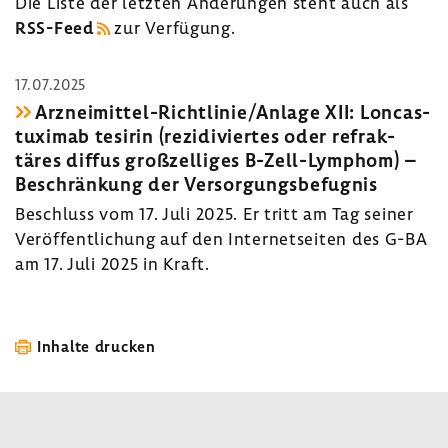
Die Liste der letzten Ände­rungen steht auch als
RSS-​Feed
zur Verfü­gung.
17.07.2025
Arzneimittel-​Richtlinie/Anlage XII: Loncas­
tu­ximab tesirin (rezi­di­viertes oder refrak­
täres diffus groß­zel­liges B-​Zell-Lymphom) –
Beschrän­kung der Versor­gungs­be­fugnis
Beschluss vom 17. Juli 2025. Er tritt am Tag seiner
Veröf­fent­li­chung auf den Inter­net­seiten des G-BA
am 17. Juli 2025 in Kraft.
Inhalte drucken