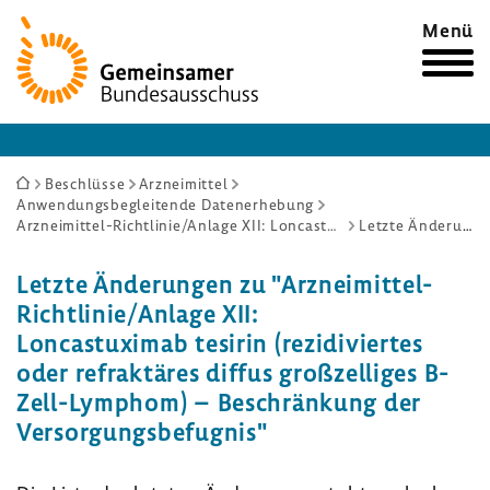
Zur
Menü
Startseite
Sie
Beschlüsse
Arzneimittel
Anwendungsbegleitende Datenerhebung
sind
Arzneimittel-Richtlinie/Anlage XII: Loncastuximab tesirin (rezidiviertes oder refraktäres diffus großzelliges B-Zell-Lymphom) – Beschränkung der Versorgungsbefugnis
Letzte Änderungen
hier:
Letzte Ände­rungen zu "Arzneimittel-​
Richtlinie/Anlage XII:
Loncas­tu­ximab tesirin (rezi­di­viertes
oder refrak­täres diffus groß­zel­liges B-​
Zell-Lymphom) – Beschrän­kung der
Versor­gungs­be­fugnis"