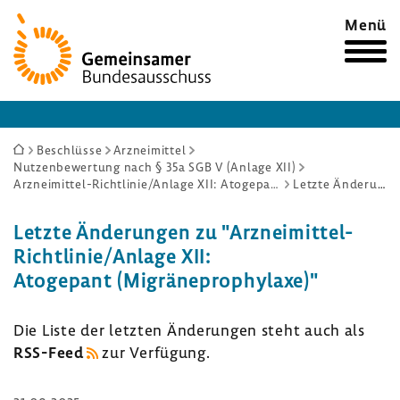
Zur
Menü
Startseite
Sie
Beschlüsse
Arzneimittel
Nutzenbewertung nach § 35a SGB V (Anlage XII)
sind
Arzneimittel-Richtlinie/Anlage XII: Atogepant (Migräneprophylaxe)
Letzte Änderungen
hier:
Letzte Ände­rungen zu "Arzneimittel-​
Richtlinie/Anlage XII:
Atoge­pant (Migrä­ne­pro­phy­laxe)"
Die Liste der letzten Ände­rungen steht auch als
RSS-​Feed
zur Verfü­gung.