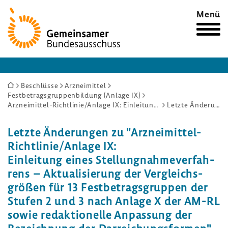
Zur
Menü
Startseite
Sie
Beschlüsse
Arzneimittel
Festbetragsgruppenbildung (Anlage IX)
sind
Arzneimittel-Richtlinie/Anlage IX: Einleitung eines Stellungnahmeverfahrens – Aktualisierung der Vergleichsgrößen für 13 Festbetragsgruppen der Stufen 2 und 3 nach Anlage X der AM-RL sowie redaktionelle Anpassung der Bezeichnung der Darreichungsformen
Letzte Änderungen
hier:
Letzte Ände­rungen zu "Arzneimittel-​
Richtlinie/Anlage IX:
Einlei­tung eines Stel­lung­nah­me­ver­fah­
rens – Aktua­li­sie­rung der Vergleichs­
größen für 13 Fest­be­trags­gruppen der
Stufen 2 und 3 nach Anlage X der AM-RL
sowie redak­tio­nelle Anpas­sung der