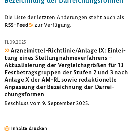
Bezeich­nung der Darrei­chungs­formen"
Die Liste der letzten Ände­rungen steht auch als
RSS-​Feed
zur Verfü­gung.
11.09.2025
Arzneimittel-​Richtlinie/Anlage IX: Einlei­
tung eines Stel­lung­nah­me­ver­fah­rens –
Aktua­li­sie­rung der Vergleichs­größen für 13
Fest­be­trags­gruppen der Stufen 2 und 3 nach
Anlage X der AM-RL sowie redak­tio­nelle
Anpas­sung der Bezeich­nung der Darrei­
chungs­formen
Beschluss vom 9. September 2025.
Inhalte drucken