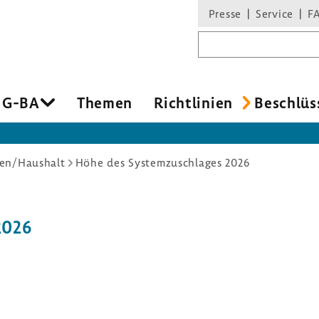
Presse
Service
F
Suchbegriff
 G-BA
Themen
Richt­li­nien
Beschlüs
en/Haushalt
Höhe des Systemzuschlages 2026
2026