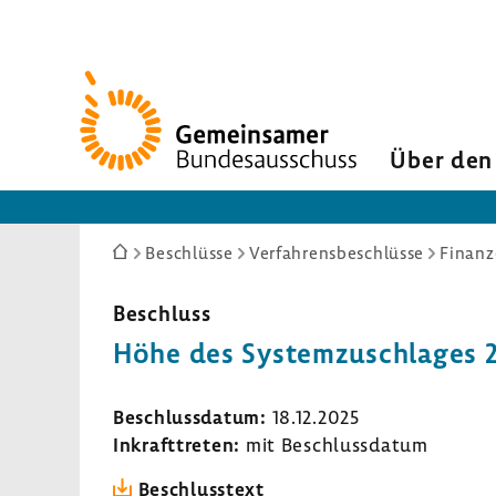
Zur
Startseite
Über den
Sie
Beschlüsse
Verfahrensbeschlüsse
Finanz
sind
hier:
Beschluss
Höhe des System­zu­schlages 
Beschluss­datum:
18.12.2025
Inkraft­treten:
mit Beschluss­datum
Beschluss­text