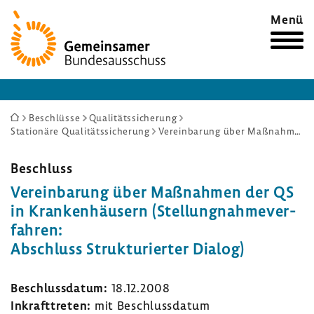
Zur
Menü
Startseite
Sie
Beschlüsse
Qualitätssicherung
Stationäre Qualitätssicherung
Vereinbarung über Maßnahmen der QS in Krankenhäusern (Stellungnahmeverfahren: Abschluss Strukturierter Dialog)
sind
hier:
Beschluss
Verein­ba­rung über Maßnahmen der QS
in Kran­ken­häu­sern (Stel­lung­nah­me­ver­
fahren:
Abschluss Struk­tu­rierter Dialog)
Beschluss­datum:
18.12.2008
Inkraft­treten:
mit Beschluss­datum