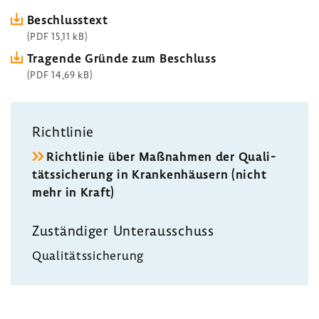
Beschluss­text
(PDF 15,11 kB)
Tragende Gründe zum Beschluss
(PDF 14,69 kB)
Richt­linie
Richt­linie über Maßnahmen der Quali­
täts­si­che­rung in Kran­ken­häu­sern (nicht
mehr in Kraft)
Zustän­diger Unter­aus­schuss
Quali­täts­si­che­rung