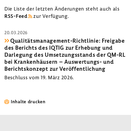
Die Liste der letzten Ände­rungen steht auch als
RSS-​Feed
zur Verfü­gung.
20.03.2026
Qualitätsmanagement-​Richtlinie: Frei­gabe
des Berichts des IQTIG zur Erhe­bung und
Darle­gung des Umset­zungs­stands der QM-RL
bei Kran­ken­häu­sern – Auswertungs-​ und
Berichts­kon­zept zur Veröf­fent­li­chung
Beschluss vom 19. März 2026.
Inhalte drucken