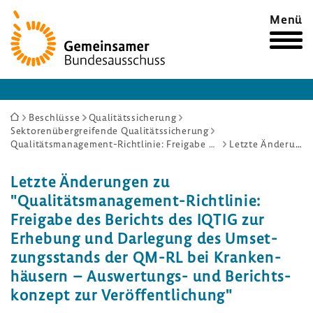
Zur
Menü
Startseite
Sie
Beschlüsse
Qualitätssicherung
Sektorenübergreifende Qualitätssicherung
sind
Qualitätsmanagement-Richtlinie: Freigabe des Berichts des IQTIG zur Erhebung und Darlegung des Umsetzungsstands der QM-RL bei Krankenhäusern – Auswertungs- und Berichtskonzept zur Veröffentlichung
Letzte Änderungen
hier:
Letzte Ände­rungen zu
"Qualitätsmanagement-​Richtlinie:
Frei­gabe des Berichts des IQTIG zur
Erhe­bung und Darle­gung des Umset­
zungs­stands der QM-RL bei Kran­ken­
häu­sern – Auswertungs-​ und Berichts­
kon­zept zur Veröf­fent­li­chung"