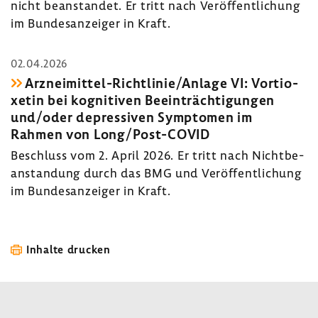
nicht bean­standet. Er tritt nach Veröf­fent­li­chung
im Bundes­an­zeiger in Kraft.
02.04.2026
Arzneimittel-​Richtlinie/Anlage VI: Vorti­o­
xetin bei kogni­tiven Beein­träch­ti­gungen
und/oder depres­siven Symptomen im
Rahmen von Long/Post-​COVID
Beschluss vom 2. April 2026. Er tritt nach Nicht­be­
an­stan­dung durch das BMG und Veröf­fent­li­chung
im Bundes­an­zeiger in Kraft.
Inhalte drucken