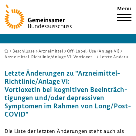
Zur
Menü
Startseite
Sie
Beschlüsse
Arzneimittel
Off-Label-Use (Anlage VI)
Arzneimittel-Richtlinie/Anlage VI: Vortioxetin bei kognitiven Beeinträchtigungen und/oder depressiven Symptomen im Rahmen von Long/Post-COVID
Letzte Änderungen
sind
hier:
Letzte Ände­rungen zu "Arzneimittel-​
Richtlinie/Anlage VI:
Vorti­o­xetin bei kogni­tiven Beein­träch­
ti­gungen und/oder depres­siven
Symptomen im Rahmen von Long/Post-​
COVID"
Die Liste der letzten Ände­rungen steht auch als