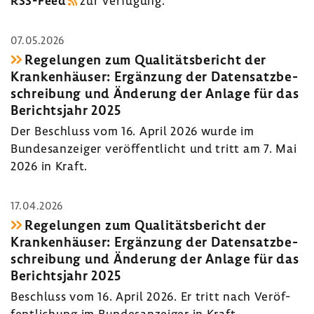
RSS-​Feed
zur Verfü­gung.
07.05.2026
Rege­lungen zum Quali­täts­be­richt der
Kran­ken­häuser: Ergän­zung der Daten­satz­be­
schrei­bung und Ände­rung der Anlage für das
Berichts­jahr 2025
Der Beschluss vom 16. April 2026 wurde im
Bundes­an­zeiger veröf­fent­licht und tritt am 7. Mai
2026 in Kraft.
17.04.2026
Rege­lungen zum Quali­täts­be­richt der
Kran­ken­häuser: Ergän­zung der Daten­satz­be­
schrei­bung und Ände­rung der Anlage für das
Berichts­jahr 2025
Beschluss vom 16. April 2026. Er tritt nach Veröf­
fent­li­chung im Bundes­an­zeiger in Kraft.