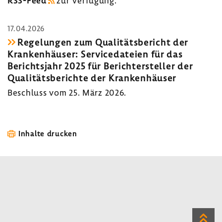
RSS-​Feed
zur Verfü­gung.
17.04.2026
Rege­lungen zum Quali­täts­be­richt der
Kran­ken­häuser: Servi­ce­da­teien für das
Berichts­jahr 2025 für Berich­t­er­steller der
Quali­täts­be­richte der Kran­ken­häuser
Beschluss vom 25. März 2026.
Inhalte drucken
Zum