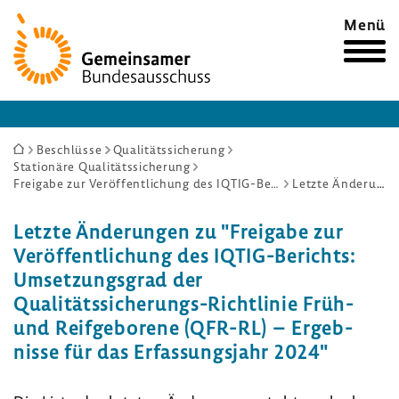
Zur
Menü
Startseite
Sie
Beschlüsse
Qualitätssicherung
Stationäre Qualitätssicherung
sind
Freigabe zur Veröffentlichung des IQTIG-Berichts: Umsetzungsgrad der Qualitätssicherungs-Richtlinie Früh- und Reifgeborene (QFR-RL) – Ergebnisse für das Erfassungsjahr 2024
Letzte Änderungen
hier:
Letzte Ände­rungen zu "Frei­gabe zur
Veröf­fent­li­chung des IQTIG-​Berichts:
Umset­zungs­grad der
Qualitätssicherungs-​Richtlinie Früh-
und Reif­ge­bo­rene (QFR-RL) – Ergeb­
nisse für das Erfas­sungs­jahr 2024"