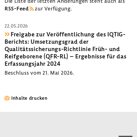
Die Liste der letzten Ände­rungen steht auch als
RSS-​Feed
zur Verfü­gung.
22.05.2026
Frei­gabe zur Veröf­fent­li­chung des IQTIG-​
Berichts: Umset­zungs­grad der
Qualitätssicherungs-​Richtlinie Früh- und
Reif­ge­bo­rene (QFR-RL) – Ergeb­nisse für das
Erfas­sungs­jahr 2024
Beschluss vom 21. Mai 2026.
Inhalte drucken