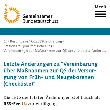
Zur
Menü
Startseite
Sie
Beschlüsse
Qualitätssicherung
Stationäre Qualitätssicherung
sind
Vereinbarung über Maßnahmen zur QS der Versorgung von Früh- und Neugeborenen (Checkliste)
Letzte Änderungen
hier:
Letzte Ände­rungen zu "Verein­ba­rung
über Maßnahmen zur QS der Versor­
gung von Früh- und Neuge­bo­renen
(Check­liste)"
Die Liste der letzten Ände­rungen steht auch als
RSS-​Feed
zur Verfü­gung.