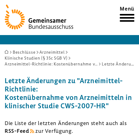
Zur
Menü
Startseite
Sie
Beschlüsse
Arzneimittel
Klinische Studien (§ 35c SGB V)
sind
Arzneimittel-Richtlinie: Kostenübernahme von Arzneimitteln in klinischer Studie CWS-2007-HR
Letzte Änderungen
hier:
Letzte Ände­rungen zu "Arzneimittel-​
Richtlinie:
Kosten­über­nahme von Arznei­mit­teln in
klini­scher Studie CWS-​2007-HR"
Die Liste der letzten Ände­rungen steht auch als
RSS-​Feed
zur Verfü­gung.