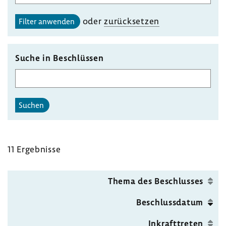
des
gewählten
oder
zurück­setzen
Filter anwenden
Unterausschusses
auswählen
Suche in Beschlüssen
Suchen
11 Ergeb­nisse
Thema des Beschlusses
Beschluss­datum
Inkraft­treten