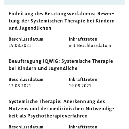
Einlei­tung des Bera­tungs­ver­fah­rens: Bewer­
tung der Syste­mi­schen Therapie bei Kindern
und Jugend­li­chen
19.08.2021
mit Beschluss­datum
Beauf­tra­gung IQWiG: Syste­mi­sche Therapie
bei Kindern und Jugend­liche
12.08.2021
19.08.2021
Syste­mi­sche Therapie: Aner­ken­nung des
Nutzens und der medi­zi­ni­schen Notwen­dig­
keit als Psycho­the­ra­pie­ver­fahren