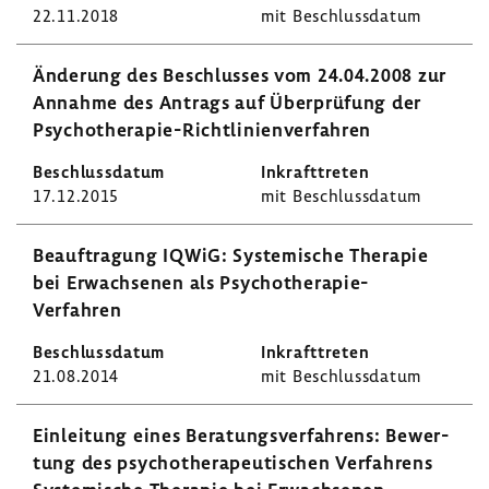
22.11.2018
mit Beschluss­datum
Ände­rung des Beschlusses vom 24.04.2008 zur
Annahme des Antrags auf Über­prü­fung der
Psychotherapie-​Richtlinienverfahren
17.12.2015
mit Beschluss­datum
Beauf­tra­gung IQWiG: Syste­mi­sche Therapie
bei Erwach­senen als Psychotherapie-​
Verfahren
21.08.2014
mit Beschluss­datum
Einlei­tung eines Bera­tungs­ver­fah­rens: Bewer­
tung des psycho­the­ra­peu­ti­schen Verfah­rens