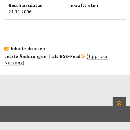
21.11.2006
Inhalte drucken
Letzte Änderungen
|
als RSS-Feed
(
Tipps zur
Nutzung
)
Zum
Seite
LinkedIn
Instagram
Bluesky
Impressum
Datenschutz
Kontakt
Inhalt