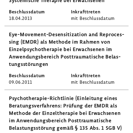
Syste­mi­sche Therapie bei Erwach­senen
18.04.2013
mit Beschluss­datum
Eye-​Movement-Desensitization and Repro­ces­
sing (EMDR) als Methode im Rahmen von
Einzel­psy­cho­the­rapie bei Erwach­senen im
Anwen­dungs­be­reich Post­trau­ma­ti­sche Belas­
tungs­stö­rungen
09.06.2011
mit Beschluss­datum
Psychotherapie-​Richtlinie (Einlei­tung eines
Bera­tungs­ver­fah­rens: Prüfung der EMDR als
Methode der Einzel­the­rapie bei Erwach­senen
im Anwen­dungs­be­reich Post­trau­ma­ti­sche
Belas­tungs­stö­rung gemäß § 135 Abs. 1 SGB V)