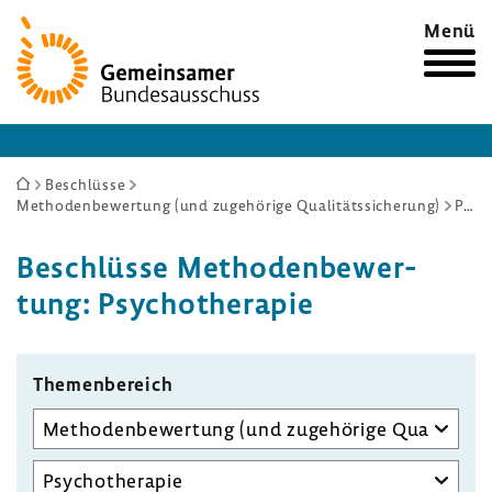
Zur
Menü
Startseite
Sie
Beschlüsse
Methodenbewertung (und zugehörige Qualitätssicherung)
Psychotherapie
sind
hier:
Beschlüsse Metho­den­be­wer­
tung: Psycho­the­rapie
Themen­be­reich
Unterausschuss
auswählen
Aufgabenbereich