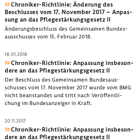
Chroniker-​Richtlinie: Ände­rung des
Beschlusses vom 17. November 2017 – Anpas­
sung an das Pfle­ge­stär­kungs­ge­setz II
Ände­rungs­be­schluss des Gemein­samen Bundes­
aus­schusses vom 15. Februar 2018.
18.01.2018
Chroniker-​Richtlinie: Anpas­sung insbe­son­
dere an das Pfle­ge­stär­kungs­ge­setz II
Der Beschluss des Gemein­samen Bundes­aus­
schusses vom 17. November 2017 wurde vom BMG
nicht bean­standet und tritt nach Veröf­fent­li­
chung im Bundes­an­zeiger in Kraft.
20.11.2017
Chroniker-​Richtlinie: Anpas­sung insbe­son­
dere an das Pfle­ge­stär­kungs­ge­setz II