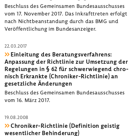
Beschluss des Gemein­samen Bundes­aus­schusses
vom 17. November 2017. Das Inkraft­treten erfolgt
nach Nicht­be­an­stan­dung durch das BMG und
Veröf­fent­li­chung im Bundes­an­zeiger.
22.03.2017
Einlei­tung des Bera­tungs­ver­fah­rens:
Anpas­sung der Richt­linie zur Umset­zung der
Rege­lungen in § 62 für schwer­wie­gend chro­
nisch Erkrankte (Chroniker-​Richtlinie) an
gesetz­liche Ände­rungen
Beschluss des Gemein­samen Bundes­aus­schusses
vom 16. März 2017.
19.08.2008
Chroniker-​Richtlinie (Defi­ni­tion geistig
wesent­li­cher Behin­de­rung)