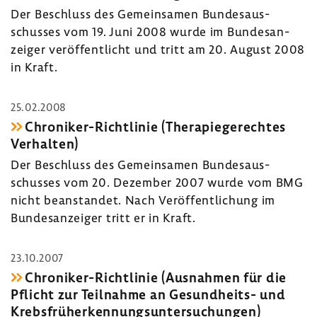
Der Beschluss des Gemein­samen Bundes­aus­
schusses vom 19. Juni 2008 wurde im Bundes­an­
zeiger veröf­fent­licht und tritt am 20. August 2008
in Kraft.
25.02.2008
Chroniker-​Richtlinie (Thera­pie­ge­rechtes
Verhalten)
Der Beschluss des Gemein­samen Bundes­aus­
schusses vom 20. Dezember 2007 wurde vom BMG
nicht bean­standet. Nach Veröf­fent­li­chung im
Bundes­an­zeiger tritt er in Kraft.
23.10.2007
Chroniker-​Richtlinie (Ausnahmen für die
Pflicht zur Teil­nahme an Gesundheits-​ und
Krebs­früh­erken­nungs­un­ter­su­chungen)