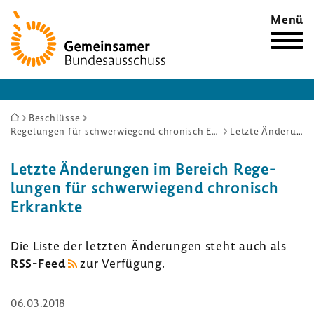
Zur
Menü
Startseite
Sie
Beschlüsse
Regelungen für schwerwiegend chronisch Erkrankte
Letzte Änderungen
sind
hier:
Letzte Ände­rungen im Bereich Rege­
lungen für schwer­wie­gend chro­nisch
Erkrankte
Die Liste der letzten Ände­rungen steht auch als
RSS-​Feed
zur Verfü­gung.
06.03.2018