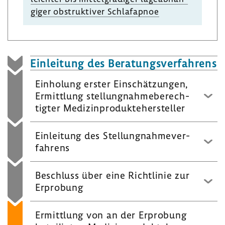
giger obstruk­tiver Schlaf­apnoe
Einlei­tung des Bera­tungs­ver­fah­rens
Einho­lung erster Einschät­zungen,
Ermitt­lung stel­lung­nah­me­be­rech­
tigter Medi­zin­pro­dukte­her­steller
Einlei­tung des Stel­lung­nah­me­ver­
fah­rens
Beschluss über eine Richt­linie zur
Erpro­bung
Ermitt­lung von an der Erpro­bung