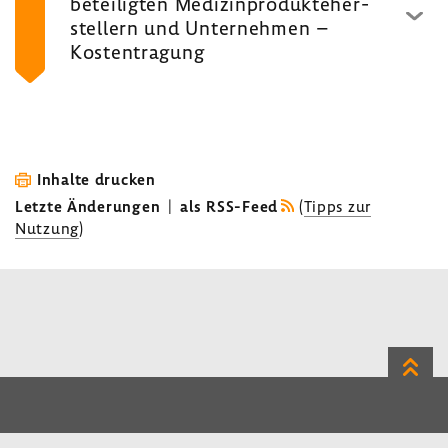
betei­ligten Medi­zin­pro­dukte­her­
stel­lern und Unter­nehmen –
Kosten­tra­gung
Inhalte drucken
Letzte Änderungen
|
als RSS-Feed
(
Tipps zur
Nutzung
)
Zum
Seite
LinkedIn
Instagram
Bluesky
Impressum
Datenschutz
Kontakt
Inhalt