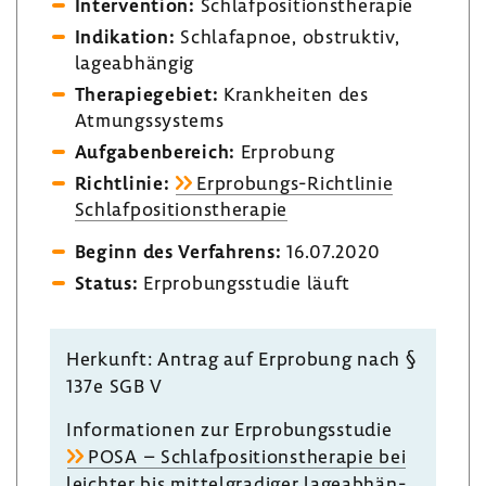
Inter­ven­tion:
Schlaf­po­si­ti­ons­the­rapie
Indi­ka­tion:
Schlaf­apnoe, obstruktiv,
lage­ab­hängig
Thera­pie­ge­biet:
Krank­heiten des
Atmungs­sys­tems
Aufga­ben­be­reich:
Erpro­bung
Richt­linie:
Erprobungs-​Richtlinie
Schlaf­po­si­ti­ons­the­rapie
Beginn des Verfah­rens:
16.07.2020
Status:
Erpro­bungs­studie läuft
Herkunft: Antrag auf Erpro­bung nach §
137e SGB V
Infor­ma­tionen zur Erpro­bungs­studie
POSA – Schlaf­po­si­ti­ons­the­rapie bei
leichter bis mittel­gra­diger lage­ab­hän­