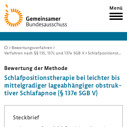
Zur
Menü
Startseite
Sie
Bewertungsverfahren
Verfahren nach §§ 135, 137c und 137e SGB V
Schlafpositionstherapie bei leichter bis mittelgradiger lageabhängiger obstruktiver Schlafapnoe (§ 137e SGB V)
sind
hier:
Bewer­tung der Methode
Schlaf­po­si­ti­ons­the­rapie bei leichter bis
mittel­gra­diger lage­ab­hän­giger obstruk­
tiver Schlaf­apnoe (§ 137e SGB V)
Steck­brief