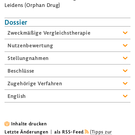
Leidens (Orphan Drug)
Dossier
Zweck­mä­ßige Vergleichs­the­rapie
Nutzen­be­wer­tung
Stel­lung­nahmen
Beschlüsse
Zuge­hö­rige Verfahren
English
Inhalte drucken
Letzte Änderungen
|
als RSS-Feed
(
Tipps zur