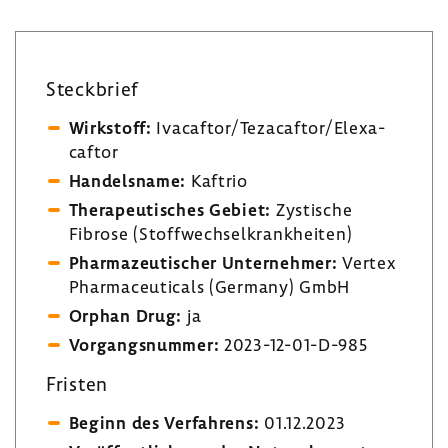
Steck­brief
Wirk­stoff:
Ivacaftor/Teza­caftor/Elexa­
caftor
Handels­name:
Kaftrio
Thera­peu­ti­sches Gebiet:
Zysti­sche
Fibrose (Stoff­wech­sel­krank­heiten)
Phar­ma­zeu­ti­scher Unter­nehmer:
Vertex
Phar­ma­ceu­ti­cals (Germany) GmbH
Orphan Drug:
ja
Vorgangs­nummer:
2023-​12-01-D-985
Fristen
Beginn des Verfah­rens:
01.12.2023