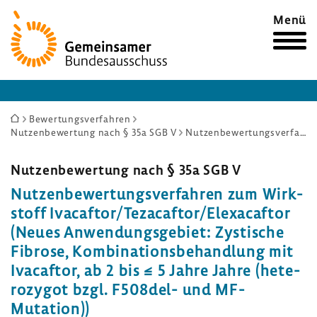
Zur
Menü
Startseite
Sie
Bewertungsverfahren
Nutzenbewertung nach § 35a SGB V
Nutzenbewertungsverfahren zum Wirkstoff Ivacaftor/Tezacaftor/Elexacaftor (Neues Anwendungsgebiet: Zystische Fibrose, Kombinationsbehandlung mit Ivacaftor, ab 2 bis ≤ 5 Jahre Jahre (heterozygot bzgl. F508del- und MF-Mutation))
sind
hier:
Nutzen­be­wer­tung nach § 35a SGB V
Nutzen­be­wer­tungs­ver­fahren zum Wirk­
stoff Ivacaftor/Teza­caftor/Elexa­caftor
(Neues Anwen­dungs­ge­biet: Zysti­sche
Fibrose, Kombi­na­ti­ons­be­hand­lung mit
Ivacaftor, ab 2 bis ≤ 5 Jahre Jahre (hete­
ro­zygot bzgl. F508del-​ und MF-​
Mutation))