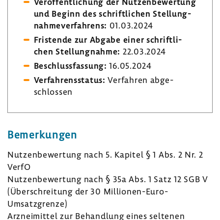
Veröf­fent­li­chung der Nutzen­be­wer­tung
und Beginn des schrift­li­chen Stel­lung­
nah­me­ver­fah­rens:
01.03.2024
Fris­tende zur Abgabe einer schrift­li­
chen Stel­lung­nahme:
22.03.2024
Beschluss­fas­sung:
16.05.2024
Verfah­rens­status:
Verfahren abge­
schlossen
Bemer­kungen
Nutzen­be­wer­tung nach 5. Kapitel § 1 Abs. 2 Nr. 2
VerfO
Nutzen­be­wer­tung nach § 35a Abs. 1 Satz 12 SGB V
(Über­schrei­tung der 30 Millionen-​Euro-
Umsatzgrenze)
Arznei­mittel zur Behand­lung eines seltenen