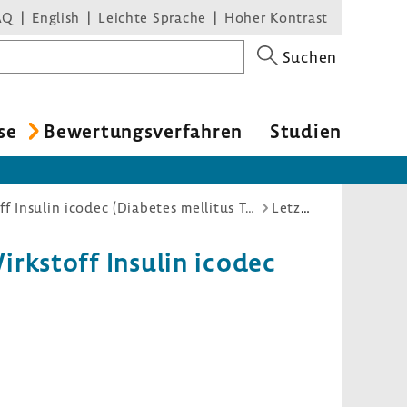
AQ
English
Leichte Sprache
Hoher Kontrast
Suchen
se
Bewer­tungs­ver­fahren
Studien
Nutzenbewertungsverfahren zum Wirkstoff Insulin icodec (Diabetes mellitus Typ 1)
Letzte Änderungen
rk­stoff Insulin icodec