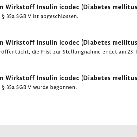
m Wirk­stoff Insulin icodec (Diabetes mellitus
 § 35a SGB V ist abge­schlossen.
m Wirk­stoff Insulin icodec (Diabetes mellitus
f­fent­licht, die Frist zur Stel­lung­nahme endet am 23
m Wirk­stoff Insulin icodec (Diabetes mellitus
ch § 35a SGB V wurde begonnen.