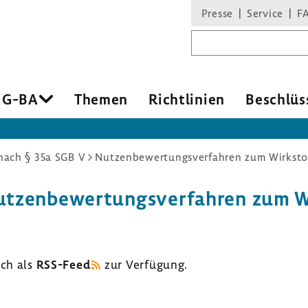
Presse
Service
F
Suchbegriff
 G-BA
Themen
Richt­li­nien
Beschlüs
ach § 35a SGB V
zen­be­wer­tungs­ver­fahren zum Wi
uch als
RSS-​Feed
zur Verfü­gung.