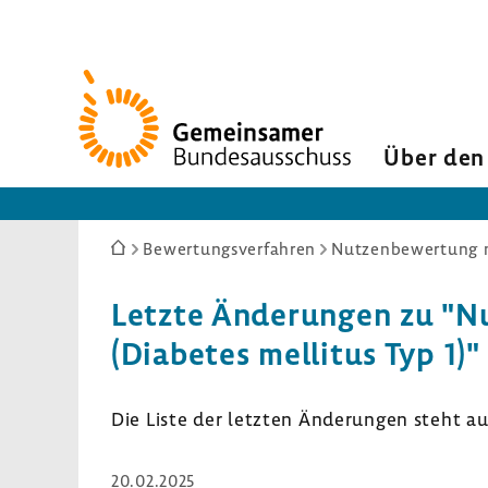
Zur
Startseite
Über den
Sie
Bewertungsverfahren
Nutzenbewertung n
sind
hier:
Letzte Ände­rungen zu "Nut
(Diabetes mellitus Typ 1)"
Die Liste der letzten Ände­rungen steht a
20.02.2025