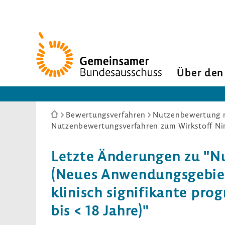
Zur
Startseite
Über den
Sie
Bewertungsverfahren
Nutzenbewertung n
sind
hier:
Letzte Ände­rungen zu "Nut
(Neues Anwen­dungs­ge­bie
klinisch signi­fi­kante progr
bis < 18 Jahre)"