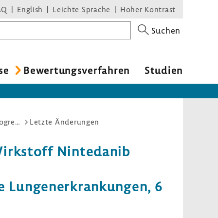
AQ
English
Leichte Sprache
Hoher Kontrast
Suchen
se
Bewer­tungs­ver­fahren
Studien
Nutzenbewertungsverfahren zum Wirkstoff Nintedanib (Neues Anwendungsgebiet: klinisch signifikante progredient fibrosierende interstitielle Lungenerkrankungen, 6 bis < 18 Jahre)
Letzte Änderungen
irk­stoff Ninte­danib
elle Lungen­er­kran­kungen, 6