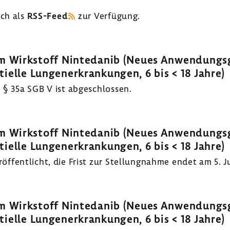
uch als
RSS-​Feed
zur Verfü­gung.
m Wirk­stoff Ninte­danib (Neues Anwen­dungs­ge­
i­ti­elle Lungen­er­kran­kungen, 6 bis < 18 Jahre)
 § 35a SGB V ist abge­schlossen.
m Wirk­stoff Ninte­danib (Neues Anwen­dungs­ge­
i­ti­elle Lungen­er­kran­kungen, 6 bis < 18 Jahre)
­fent­licht, die Frist zur Stel­lung­nahme endet am 5. J
m Wirk­stoff Ninte­danib (Neues Anwen­dungs­ge­
i­ti­elle Lungen­er­kran­kungen, 6 bis < 18 Jahre)