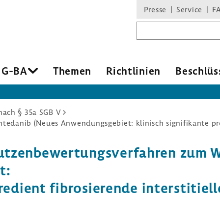
Presse
Service
F
Suchbegriff
 G-BA
Themen
Richt­li­nien
Beschlüs
ach § 35a SGB V
zen­be­wer­tungs­ver­fahren zum W
t:
e­dient fibro­sie­rende inter­s­ti­ti­