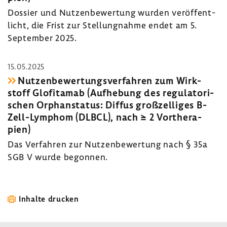
Dossier und Nutzen­be­wer­tung wurden veröf­fent­
licht, die Frist zur Stel­lung­nahme endet am 5.
September 2025.
15.05.2025
Nutzen­be­wer­tungs­ver­fahren zum Wirk­
stoff Glofit­amab (Aufhe­bung des regu­la­to­ri­
schen Orphan­status: Diffus groß­zel­liges B-​
Zell-Lymphom (DLBCL), nach ≥ 2 Vorthe­ra­
pien)
Das Verfahren zur Nutzen­be­wer­tung nach § 35a
SGB V wurde begonnen.
Inhalte drucken