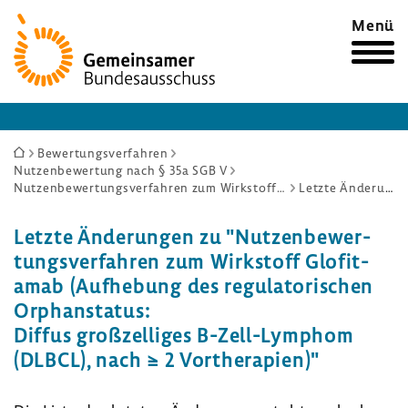
Zur
Menü
Startseite
Sie
Bewertungsverfahren
Nutzenbewertung nach § 35a SGB V
sind
Nutzenbewertungsverfahren zum Wirkstoff Glofitamab (Aufhebung des regulatorischen Orphanstatus: Diffus großzelliges B-Zell-Lymphom (DLBCL), nach ≥ 2 Vortherapien)
Letzte Änderungen
hier:
Letzte Ände­rungen zu "Nutzen­be­wer­
tungs­ver­fahren zum Wirk­stoff Glofit­
amab (Aufhe­bung des regu­la­to­ri­schen
Orphan­status:
Diffus groß­zel­liges B-​Zell-Lymphom
(DLBCL), nach ≥ 2 Vorthe­ra­pien)"