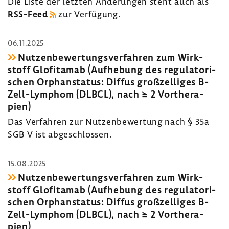
Die Liste der letzten Ände­rungen steht auch als
RSS-​Feed
zur Verfü­gung.
06.11.2025
Nutzen­be­wer­tungs­ver­fahren zum Wirk­
stoff Glofit­amab (Aufhe­bung des regu­la­to­ri­
schen Orphan­status: Diffus groß­zel­liges B-​
Zell-Lymphom (DLBCL), nach ≥ 2 Vorthe­ra­
pien)
Das Verfahren zur Nutzen­be­wer­tung nach § 35a
SGB V ist abge­schlossen.
15.08.2025
Nutzen­be­wer­tungs­ver­fahren zum Wirk­
stoff Glofit­amab (Aufhe­bung des regu­la­to­ri­
schen Orphan­status: Diffus groß­zel­liges B-​
Zell-Lymphom (DLBCL), nach ≥ 2 Vorthe­ra­
pien)