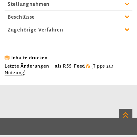
Stellungnahmen
Beschlüsse
Zugehörige Verfahren
Inhalte drucken
Letzte Änderungen
|
als RSS-Feed
(
Tipps zur
Nutzung
)
Zum
Seite
LinkedIn
Instagram
Bluesky