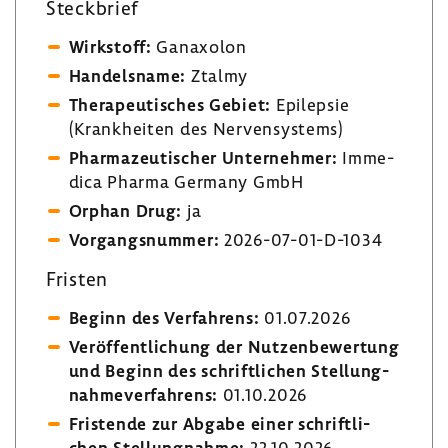
Steck­brief
Wirk­stoff:
Gana­xolon
Handels­name:
Ztalmy
Thera­peu­ti­sches Gebiet:
Epilepsie
(Krank­heiten des Nerven­sys­tems)
Phar­ma­zeu­ti­scher Unter­nehmer:
Imme­
dica Pharma Germany GmbH
Orphan Drug:
ja
Vorgangs­nummer:
2026-​07-01-D-1034
Fristen
Beginn des Verfah­rens:
01.07.2026
Veröf­fent­li­chung der Nutzen­be­wer­tung
und Beginn des schrift­li­chen Stel­lung­
nah­me­ver­fah­rens:
01.10.2026
Fris­tende zur Abgabe einer schrift­li­
chen Stel­lung­nahme:
22.10.2026