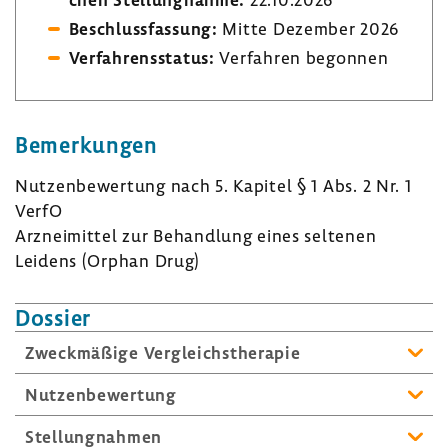
Beschluss­fas­sung:
Mitte Dezember 2026
Verfah­rens­status:
Verfahren begonnen
Bemer­kungen
Nutzen­be­wer­tung nach 5. Kapitel § 1 Abs. 2 Nr. 1
VerfO
Arznei­mittel zur Behand­lung eines seltenen
Leidens (Orphan Drug)
Dossier
Zweck­mä­ßige Vergleichs­the­rapie
Nutzen­be­wer­tung
Stel­lung­nahmen