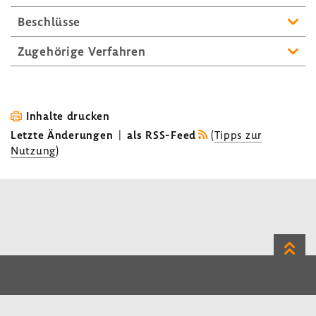
Beschlüsse
Zuge­hö­rige Verfahren
Inhalte drucken
Letzte Änderungen
|
als RSS-Feed
(
Tipps zur
Nutzung
)
Zum
Seite
LinkedIn
Instagram
Bluesky
Impressum
Datenschutz
Kontakt
Inhalt