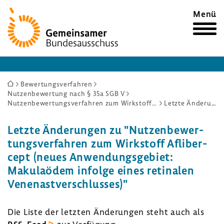
Zur
Menü
Startseite
Sie
Bewertungsverfahren
Nutzenbewertung nach § 35a SGB V
sind
Nutzenbewertungsverfahren zum Wirkstoff Aflibercept (neues Anwendungsgebiet: Makulaödem infolge eines retinalen Venenastverschlusses)
Letzte Änderungen
hier:
Letzte Ände­rungen zu "Nutzen­be­wer­
tungs­ver­fahren zum Wirk­stoff Afli­ber­
cept (neues Anwen­dungs­ge­biet:
Maku­laödem infolge eines reti­nalen
Venen­ast­ver­schlusses)"
Die Liste der letzten Ände­rungen steht auch als