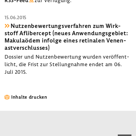
RSS-​Feed
zur Verfü­gung.
15.06.2015
Nutzen­be­wer­tungs­ver­fahren zum Wirk­
stoff Afli­ber­cept (neues Anwen­dungs­ge­biet:
Maku­laödem infolge eines reti­nalen Venen­
ast­ver­schlusses)
Dossier und Nutzen­be­wer­tung wurden veröf­fent­
licht, die Frist zur Stel­lung­nahme endet am 06.
Juli 2015.
Inhalte drucken