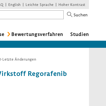
AQ
English
Leichte Sprache
Hoher Kontrast
Suchen
se
Bewer­tungs­ver­fahren
Studien
Letzte Änderungen
irk­stoff Regora­fenib