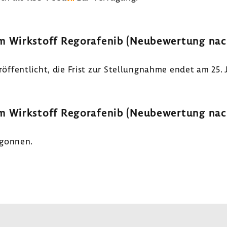
 Wirk­stoff Regora­fenib (Neube­wer­tung nach F
­fent­licht, die Frist zur Stel­lung­nahme endet am 25.
 Wirk­stoff Regora­fenib (Neube­wer­tung nach F
egonnen.