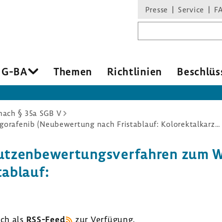
Presse
Service
F
Suchbegriff
 G-BA
Themen
Richt­li­nien
Beschlüs
ach § 35a SGB V
Nutzenbewertungsverfahren zum Wirkstoff Regorafenib (Neubewertung nach Fristablauf: Kolorektalkarzinom)
zen­be­wer­tungs­ver­fahren zum W
ab­lauf:
uch als
RSS-​Feed
zur Verfü­gung.