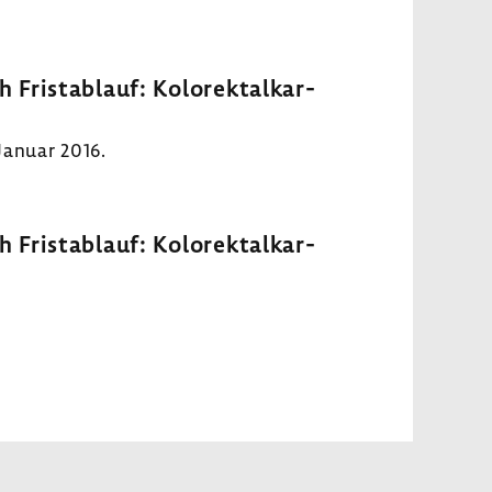
rist­ab­lauf: Kolo­rek­tal­kar­
 Januar 2016.
rist­ab­lauf: Kolo­rek­tal­kar­