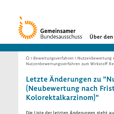
Zur
Startseite
Über den
Sie
Bewertungsverfahren
Nutzenbewertung n
sind
hier:
Letzte Ände­rungen zu "Nut
(Neube­wer­tung nach Frist­
Kolo­rek­tal­kar­zinom)"
Die Liste der letzten Ände­rungen steht a