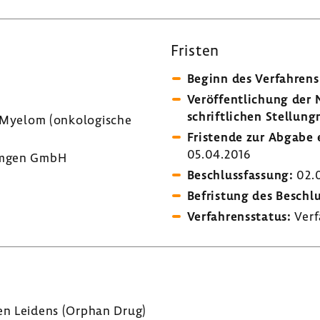
Fristen
Beginn des Verfah­rens
Veröf­fent­li­chung de
schrift­li­chen Stel­lung
Myelom (onko­lo­gi­sche
Fris­tende zur Abgabe e
05.04.2016
gen GmbH
Beschluss­fas­sung:
02.0
Befris­tung des Beschl
Verfah­rens­status:
Verf
nen Leidens (Orphan Drug)