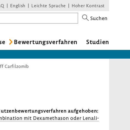
AQ
English
Leichte Sprache
Hoher Kontrast
Suchen
se
Bewer­tungs­ver­fahren
Studien
f Carfilzomib
tzen­be­wer­tungs­ver­fahren aufge­hoben:
bi­na­tion mit Dexa­me­thason oder Lena­li­