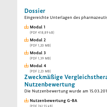
Dossier
Einge­reichte Unter­lagen des phar­ma­zeu­ti
Modul 1
(PDF 418,89 kB)
Modul 2
(PDF 1,20 MB)
Modul 3
(PDF 1,39 MB)
Modul 4
(PDF 2,23 MB)
Zweck­mä­ßige Vergleichs­the­r
Nutzen­be­wer­tung
Die Nutzen­be­wer­tung wurde am 15.03.2016 
Nutzen­be­wer­tung G-BA
(PDF 761,55 kB)