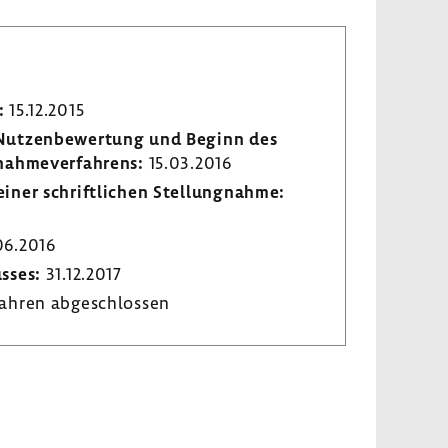
:
15.12.2015
r Nutzen­be­wer­tung und Beginn des
­nah­me­ver­fah­rens:
15.03.2016
iner schrift­li­chen Stel­lung­nahme:
6.2016
usses:
31.12.2017
ahren abge­schlossen