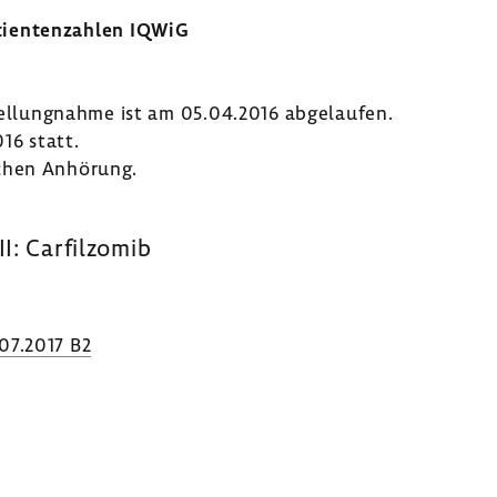
i­en­ten­zahlen IQWiG
Stel­lung­nahme ist am 05.04.2016 abge­laufen.
16 statt.
chen Anhö­rung.
I: Carfil­zomib
07.2017 B2