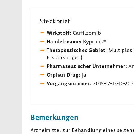
Steck­brief
Wirk­stoff:
Carfil­zomib
Handels­name:
Kyprolis®
Thera­peu­ti­sches Gebiet:
Multi­ples 
Erkran­kungen)
Phar­ma­zeu­ti­scher Unter­nehmer:
Am
Orphan Drug:
ja
Vorgangs­nummer:
2015-​12-15-D-203
Bemer­kungen
Arznei­mittel zur Behand­lung eines selte