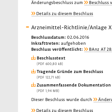
Ände­rungs­be­schluss zum
Beschluss 
Details zu diesem Beschluss
Arzneimittel-​Richtlinie/Anlage XI
Beschluss­datum:
02.06.2016
Inkraft­treten:
aufge­hoben
Beschluss veröf­fent­licht:
BAnz AT 28
Beschluss­text
(PDF 600,80 kB)
Tragende Gründe zum Beschluss
(PDF 122,71 kB)
Zusam­men­fas­sende Doku­men­ta­tion
(PDF 1,94 MB)
Dieser Beschluss wurde durch
Ände­r
Details zu diesem Beschluss