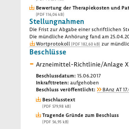
Bewer­tung der Thera­pie­kosten und Pat
(PDF 116,06 kB)
Stel­lung­nahmen
Die Frist zur Abgabe einer schrift­li­chen 
Die münd­liche Anhö­rung fand am 25.04.20
Wort­pro­to­koll
zur münd­li­
(PDF 182,60 kB)
Beschlüsse
Arzneimittel-​Richtlinie/Anlage XI
Beschluss­datum:
15.06.2017
Inkraft­treten:
aufge­hoben
Beschluss veröf­fent­licht:
BAnz AT 17.
Beschluss­text
(PDF 579,98 kB)
Tragende Gründe zum Beschluss
(PDF 56,95 kB)