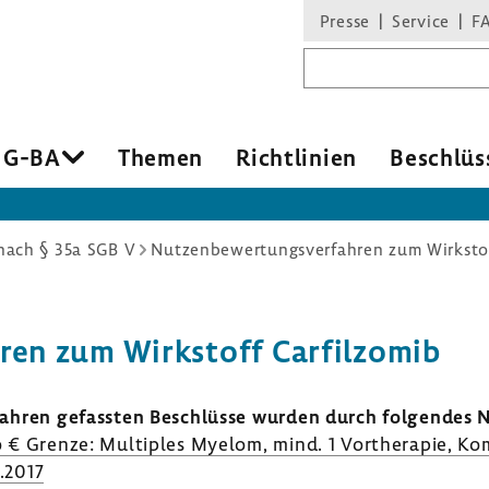
Presse
Service
F
Suchbegriff
 G-BA
Themen
Richt­li­nien
Beschlüs
ach § 35a SGB V
Nutzenbewertungsverfahren zum Wirkstof
hren zum Wirk­stoff Carfil­zomib
­fahren gefassten Beschlüsse wurden durch folgendes Nu
o € Grenze: Multi­ples Myelom, mind. 1 Vorthe­rapie, Kom
.2017