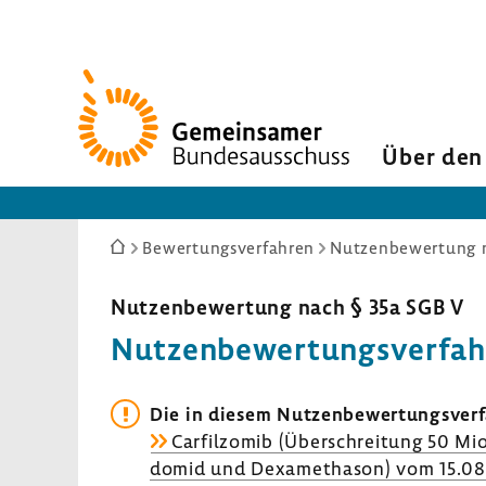
Zur
Startseite
Über den
Sie
Bewertungsverfahren
Nutzenbewertung n
sind
hier:
Nutzen­be­wer­tung nach § 35a SGB V
Nutzen­be­wer­tungs­ver­fa
Die in diesem Nutzen­be­wer­tungs­ver
Carfil­zomib (Über­schrei­tung 50 Mi
domid und Dexa­me­thason) vom 15.08