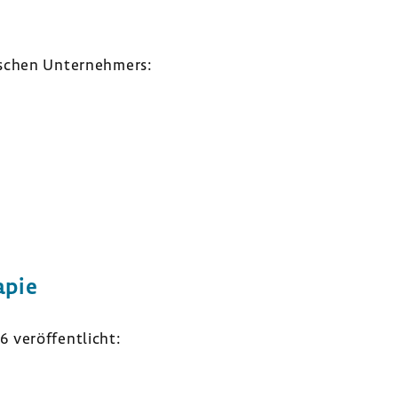
­schen Unter­neh­mers:
apie
veröf­fent­licht: