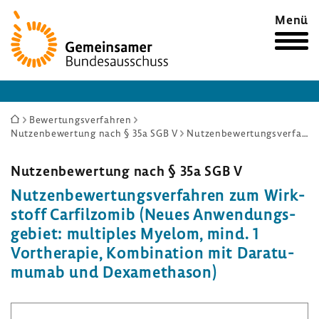
Zur
Menü
Startseite
Sie
Bewertungsverfahren
Nutzenbewertung nach § 35a SGB V
Nutzenbewertungsverfahren zum Wirkstoff Carfilzomib (Neues Anwendungsgebiet: multiples Myelom, mind. 1 Vortherapie, Kombination mit Daratumumab und Dexamethason)
sind
hier:
Nutzen­be­wer­tung nach § 35a SGB V
Nutzen­be­wer­tungs­ver­fahren zum Wirk­
stoff Carfil­zomib (Neues Anwen­dungs­
ge­biet: multi­ples Myelom, mind. 1
Vorthe­rapie, Kombi­na­tion mit Dara­tu­
mumab und Dexa­me­thason)