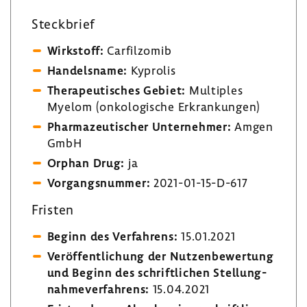
Steck­brief
Wirk­stoff:
Carfil­zomib
Handels­name:
Kyprolis
Thera­peu­ti­sches Gebiet:
Multi­ples
Myelom (onko­lo­gi­sche Erkran­kungen)
Phar­ma­zeu­ti­scher Unter­nehmer:
Amgen
GmbH
Orphan Drug:
ja
Vorgangs­nummer:
2021-​01-15-D-617
Fristen
Beginn des Verfah­rens:
15.01.2021
Veröf­fent­li­chung der Nutzen­be­wer­tung
und Beginn des schrift­li­chen Stel­lung­
nah­me­ver­fah­rens:
15.04.2021