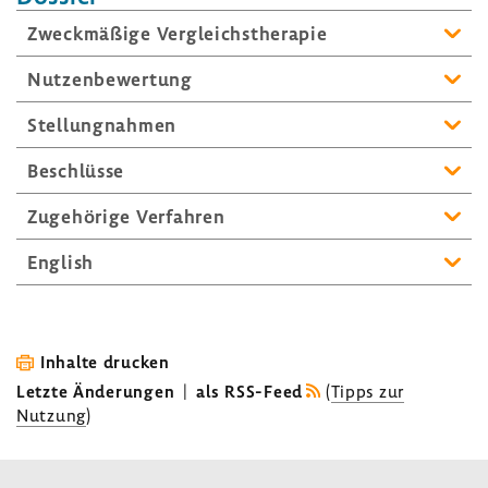
Zweck­mä­ßige Vergleichs­the­rapie
Nutzen­be­wer­tung
Stel­lung­nahmen
Beschlüsse
Zuge­hö­rige Verfahren
English
Inhalte drucken
Letzte Änderungen
|
als RSS-Feed
(
Tipps zur
Nutzung
)