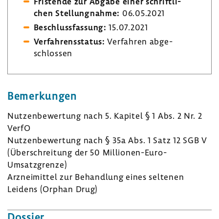
Fris­tende zur Abgabe einer schrift­li­
chen Stel­lung­nahme:
06.05.2021
Beschluss­fas­sung:
15.07.2021
Verfah­rens­status:
Verfahren abge­
schlossen
Bemer­kungen
Nutzen­be­wer­tung nach 5. Kapitel § 1 Abs. 2 Nr. 2
VerfO
Nutzen­be­wer­tung nach § 35a Abs. 1 Satz 12 SGB V
(Über­schrei­tung der 50 Millionen-​Euro-
Umsatzgrenze)
Arznei­mittel zur Behand­lung eines seltenen
Leidens (Orphan Drug)
Dossier