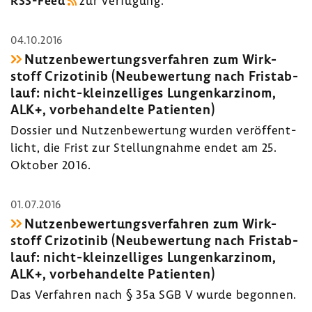
RSS-​Feed
zur Verfü­gung.
04.10.2016
Nutzen­be­wer­tungs­ver­fahren zum Wirk­
stoff Crizo­tinib (Neube­wer­tung nach Frist­ab­
lauf: nicht-​kleinzelliges Lungen­kar­zinom,
ALK+, vorbe­han­delte Pati­enten)
Dossier und Nutzen­be­wer­tung wurden veröf­fent­
licht, die Frist zur Stel­lung­nahme endet am 25.
Oktober 2016.
01.07.2016
Nutzen­be­wer­tungs­ver­fahren zum Wirk­
stoff Crizo­tinib (Neube­wer­tung nach Frist­ab­
lauf: nicht-​kleinzelliges Lungen­kar­zinom,
ALK+, vorbe­han­delte Pati­enten)
Das Verfahren nach § 35a SGB V wurde begonnen.