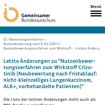
Zur
Menü
Startseite
Sie
Bewertungsverfahren
Nutzenbewertung nach § 35a SGB V
sind
Nutzenbewertungsverfahren zum Wirkstoff Crizotinib (Neubewertung nach Fristablauf: nicht-kleinzelliges Lungenkarzinom, ALK+, vorbehandelte Patienten)
Letzte Änderungen
hier:
Letzte Ände­rungen zu "Nutzen­be­wer­
tungs­ver­fahren zum Wirk­stoff Crizo­
tinib (Neube­wer­tung nach Frist­ab­lauf:
nicht-​kleinzelliges Lungen­kar­zinom,
ALK+, vorbe­han­delte Pati­enten)"
Die Liste der letzten Ände­rungen steht auch als