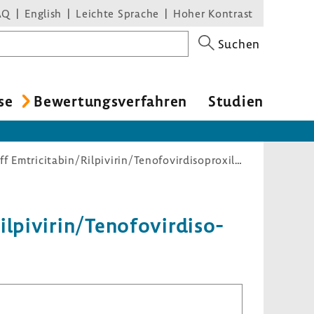
AQ
English
Leichte Sprache
Hoher Kontrast
Suchen
se
Bewer­tungs­ver­fahren
Studien
Nutzenbewertungsverfahren zum Wirkstoff Emtricitabin/Rilpivirin/Tenofovirdisoproxil (HIV-Infektion)
lpi­virin/Teno­fo­virdiso­