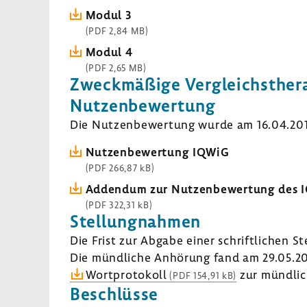
Modul 3
(PDF 2,84 MB)
Modul 4
(PDF 2,65 MB)
Zweck­mä­ßige Vergleichs­the­r
Nutzen­be­wer­tung
Die Nutzen­be­wer­tung wurde am 16.04.2012 
Nutzen­be­wer­tung IQWiG
(PDF 266,87 kB)
Addendum zur Nutzen­be­wer­tung des 
(PDF 322,31 kB)
Stel­lung­nahmen
Die Frist zur Abgabe einer schrift­li­chen S
Die münd­liche Anhö­rung fand am 29.05.20
Wort­pro­to­koll
zur münd­li­
(PDF 154,91 kB)
Beschlüsse