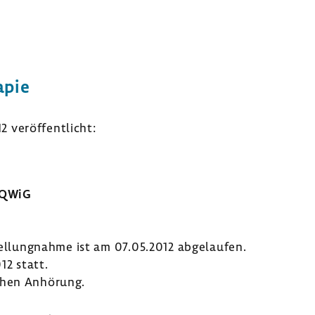
apie
veröf­fent­licht:
IQWiG
tel­lung­nahme ist am 07.05.2012 abge­laufen.
12 statt.
chen Anhö­rung.