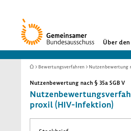
Zur
Startseite
Über den
Sie
Bewertungsverfahren
Nutzenbewertung n
sind
hier:
Nutzen­be­wer­tung nach § 35a SGB V
Nutzen­be­wer­tungs­ver­fah
proxil (HIV-​Infektion)