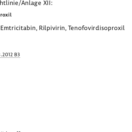
htlinie/Anlage XII:
proxil
tri­ci­tabin, Rilpi­virin, Teno­fo­virdiso­proxil
.2012 B3