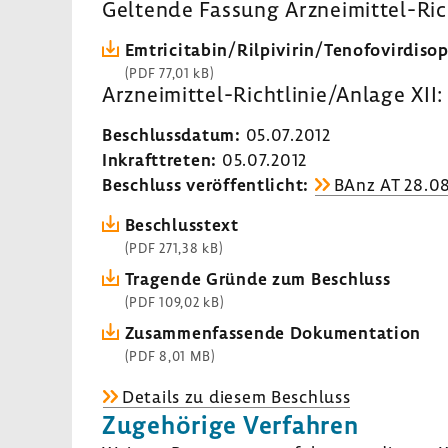
Geltende Fassung Arzneimittel-​Ric
Emtri­ci­tabin/Rilpi­virin/Teno­fo­virdiso­
(PDF 77,01 kB)
Arzneimittel-​Richtlinie/Anlage XII: Em
Beschluss­datum:
05.07.2012
Inkraft­treten:
05.07.2012
Beschluss veröf­fent­licht:
BAnz AT 28.08
Beschluss­text
(PDF 271,38 kB)
Tragende Gründe zum Beschluss
(PDF 109,02 kB)
Zusam­men­fas­sende Doku­men­ta­tion
(PDF 8,01 MB)
Details zu diesem Beschluss
Zuge­hö­rige Verfahren