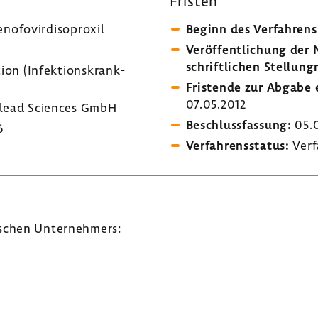
Fristen
eno­fo­virdiso­proxil
Beginn des Verfah­rens
Veröf­fent­li­chung de
schrift­li­chen Stel­lung
ion (Infek­ti­ons­krank­
Fris­tende zur Abgabe e
07.05.2012
lead Sciences GmbH
Beschluss­fas­sung:
05.0
6
Verfah­rens­status:
Verf
­schen Unter­neh­mers: