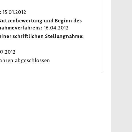
:
15.01.2012
r Nutzen­be­wer­tung und Beginn des
­nah­me­ver­fah­rens:
16.04.2012
iner schrift­li­chen Stel­lung­nahme:
7.2012
ahren abge­schlossen