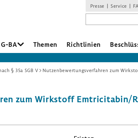
Presse
Service
F
Suchbegriff
 G-BA
Themen
Richt­li­nien
Beschlüs
ach § 35a SGB V
ren zum Wirk­stoff Emtri­ci­tabin/Ri