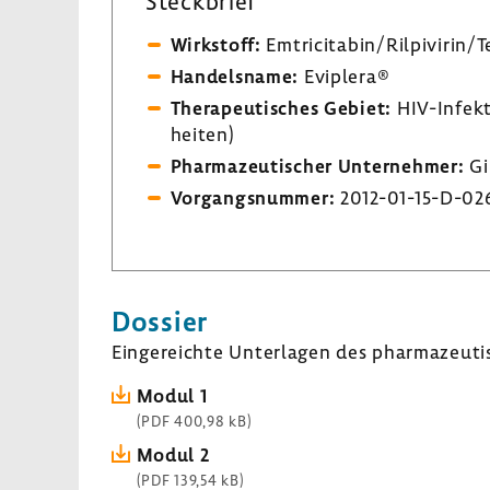
Steck­brief
Wirk­stoff:
Emtri­ci­tabin/Rilpi­virin/T
Handels­name:
Evip­lera®
Thera­peu­ti­sches Gebiet:
HIV-​Infekt
heiten)
Phar­ma­zeu­ti­scher Unter­nehmer:
Gi
Vorgangs­nummer:
2012-​01-15-D-02
Dossier
Einge­reichte Unter­lagen des phar­ma­zeu­ti
Modul 1
(PDF 400,98 kB)
Modul 2
(PDF 139,54 kB)