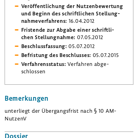
Veröf­fent­li­chung der Nutzen­be­wer­tung
und Beginn des schrift­li­chen Stel­lung­
nah­me­ver­fah­rens:
16.04.2012
Fris­tende zur Abgabe einer schrift­li­
chen Stel­lung­nahme:
07.05.2012
Beschluss­fas­sung:
05.07.2012
Befris­tung des Beschlusses:
05.07.2015
Verfah­rens­status:
Verfahren abge­
schlossen
Bemer­kungen
unter­liegt der Über­gangs­frist nach § 10 AM-​
NutzenV
Dossier