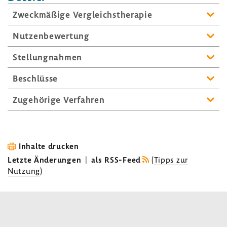
Zweck­mä­ßige Vergleichs­the­rapie
Nutzen­be­wer­tung
Stel­lung­nahmen
Beschlüsse
Zuge­hö­rige Verfahren
Inhalte drucken
Letzte Änderungen
|
als RSS-Feed
(
Tipps zur
Nutzung
)