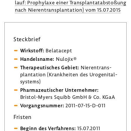
lauf: Prophy­laxe einer Trans­plan­tat­ab­sto­ßung
nach Nieren­trans­plan­ta­tion) vom 15.07.2015
Steck­brief
Wirk­stoff:
Belat­acept
Handels­name:
Nulojix®
Thera­peu­ti­sches Gebiet:
Nieren­trans­
plan­ta­tion (Krank­heiten des Uroge­ni­tal­
sys­tems)
Phar­ma­zeu­ti­scher Unter­nehmer:
Bristol-​Myers Squibb GmbH & Co. KGaA
Vorgangs­nummer:
2011-​07-15-D-011
Fristen
Beginn des Verfah­rens:
15.07.2011