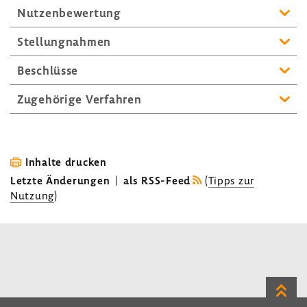
Nutzen­be­wer­tung
Stel­lung­nahmen
Beschlüsse
Zuge­hö­rige Verfahren
Inhalte drucken
Letzte Änderungen
|
als RSS-Feed
(
Tipps zur
Nutzung
)
Zum