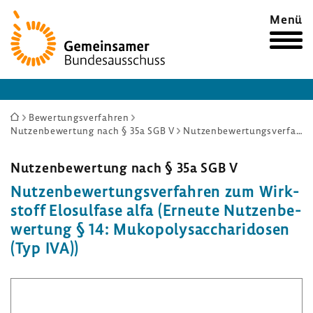
Zur
Menü
Startseite
Sie
Bewertungsverfahren
Nutzenbewertung nach § 35a SGB V
Nutzenbewertungsverfahren zum Wirkstoff Elosulfase alfa (Erneute Nutzenbewertung § 14: Mukopolysaccharidosen (Typ IVA))
sind
hier:
Nutzen­be­wer­tung nach § 35a SGB V
Nutzen­be­wer­tungs­ver­fahren zum Wirk­
stoff Elosul­fase alfa (Erneute Nutzen­be­
wer­tung § 14: Muko­po­lys­ac­cha­ri­dosen
(Typ IVA))