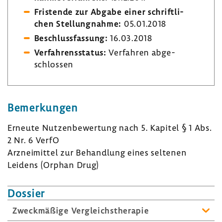
Fris­tende zur Abgabe einer schrift­li­
chen Stel­lung­nahme:
05.01.2018
Beschluss­fas­sung:
16.03.2018
Verfah­rens­status:
Verfahren abge­
schlossen
Bemer­kungen
Erneute Nutzen­be­wer­tung nach 5. Kapitel § 1 Abs.
2 Nr. 6 VerfO
Arznei­mittel zur Behand­lung eines seltenen
Leidens (Orphan Drug)
Dossier
Zweck­mä­ßige Vergleichs­the­rapie