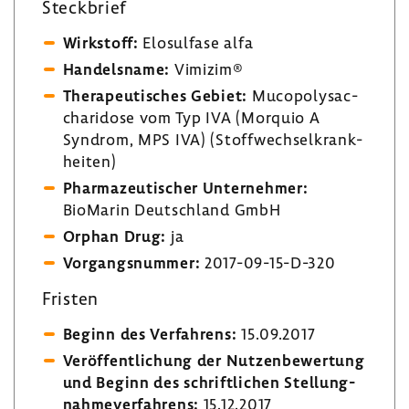
Steck­brief
Wirk­stoff:
Elosul­fase alfa
Handels­name:
Vimizim®
Thera­peu­ti­sches Gebiet:
Muco­po­lys­ac­
cha­ri­dose vom Typ IVA (Morquio A
Syndrom, MPS IVA) (Stoff­wech­sel­krank­
heiten)
Phar­ma­zeu­ti­scher Unter­nehmer:
BioMarin Deutsch­land GmbH
Orphan Drug:
ja
Vorgangs­nummer:
2017-​09-15-D-320
Fristen
Beginn des Verfah­rens:
15.09.2017
Veröf­fent­li­chung der Nutzen­be­wer­tung
und Beginn des schrift­li­chen Stel­lung­
nah­me­ver­fah­rens:
15.12.2017