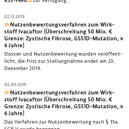
RSS-​Feed
zur Verfü­gung.
02.12.2019
Nutzen­be­wer­tungs­ver­fahren zum Wirk­
stoff Ivacaftor (Über­schrei­tung 50 Mio. €
Grenze: Zysti­sche Fibrose, G551D-​Mutation, ≥
6 Jahre)
Dossier und Nutzen­be­wer­tung wurden veröf­fent­
licht, die Frist zur Stel­lung­nahme endet am 23.
Dezember 2019.
02.09.2019
Nutzen­be­wer­tungs­ver­fahren zum Wirk­
stoff Ivacaftor (Über­schrei­tung 50 Mio. €
Grenze: Zysti­sche Fibrose, G551D-​Mutation, ≥
6 Jahre)
Das Verfahren zur Nutzen­be­wer­tung nach § 35a
SGB V wurde begonnen.