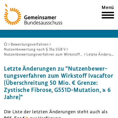
Zur
Menü
Startseite
Sie
Bewertungsverfahren
Nutzenbewertung nach § 35a SGB V
sind
Nutzenbewertungsverfahren zum Wirkstoff Ivacaftor (Überschreitung 50 Mio. € Grenze: Zystische Fibrose, G551D-Mutation, ≥ 6 Jahre)
Letzte Änderungen
hier:
Letzte Ände­rungen zu "Nutzen­be­wer­
tungs­ver­fahren zum Wirk­stoff Ivacaftor
(Über­schrei­tung 50 Mio. € Grenze:
Zysti­sche Fibrose, G551D-​Mutation, ≥ 6
Jahre)"
Die Liste der letzten Ände­rungen steht auch als