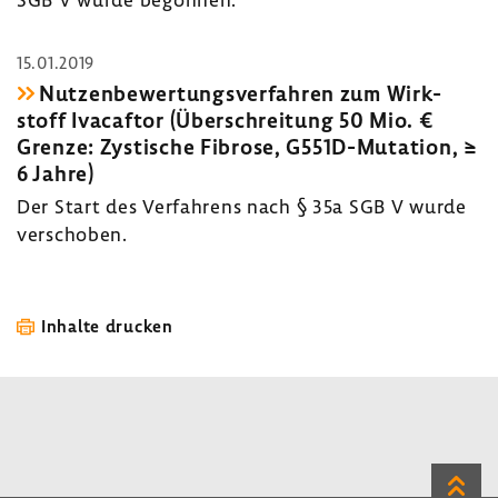
15.01.2019
Nutzen­be­wer­tungs­ver­fahren zum Wirk­
stoff Ivacaftor (Über­schrei­tung 50 Mio. €
Grenze: Zysti­sche Fibrose, G551D-​Mutation, ≥
6 Jahre)
Der Start des Verfah­rens nach § 35a SGB V wurde
verschoben.
Inhalte drucken
Zum