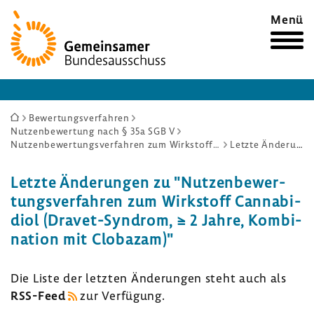
Zur
Menü
Startseite
Sie
Bewertungsverfahren
Nutzenbewertung nach § 35a SGB V
sind
Nutzenbewertungsverfahren zum Wirkstoff Cannabidiol (Dravet-Syndrom, ≥ 2 Jahre, Kombination mit Clobazam)
Letzte Änderungen
hier:
Letzte Ände­rungen zu "Nutzen­be­wer­
tungs­ver­fahren zum Wirk­stoff Canna­b­i­
diol (Dravet-​Syndrom, ≥ 2 Jahre, Kombi­
na­tion mit Clobazam)"
Die Liste der letzten Ände­rungen steht auch als
RSS-​Feed
zur Verfü­gung.