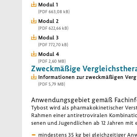
Modul 1
(PDF 663,08 kB)
Modul 2
(PDF 622,66 kB)
Modul 3
(PDF 772,70 kB)
Modul 4
(PDF 2,60 MB)
Zweck­mä­ßige Vergleichs­the­r
Infor­ma­tionen zur zweck­mä­ßigen Vergl
(PDF 5,79 MB)
Anwen­dungs­ge­biet gemäß Fach­in­f
Tybost wird als phar­ma­ko­ki­ne­ti­scher V
Rahmen einer anti­re­tro­vi­ralen Kombi­na­t
senen und Jugend­li­chen ab 12 Jahren mit 
mindes­tens 35 kg bei gleich­zei­tiger A