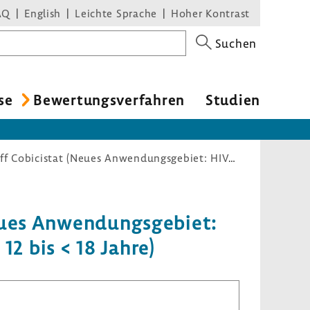
AQ
English
Leichte Sprache
Hoher Kontrast
Suchen
se
Bewer­tungs­ver­fahren
Studien
Nutzenbewertungsverfahren zum Wirkstoff Cobicistat (Neues Anwendungsgebiet: HIV-Infektion, Kombination mit Atazanavir oder Darunavir, 12 bis < 18 Jahre)
ues Anwen­dungs­ge­biet:
 12 bis < 18 Jahre)