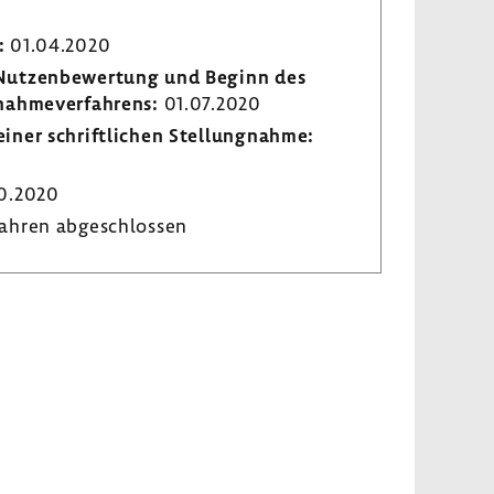
:
01.04.2020
r Nutzen­be­wer­tung und Beginn des
­nah­me­ver­fah­rens:
01.07.2020
iner schrift­li­chen Stel­lung­nahme:
0.2020
ahren abge­schlossen