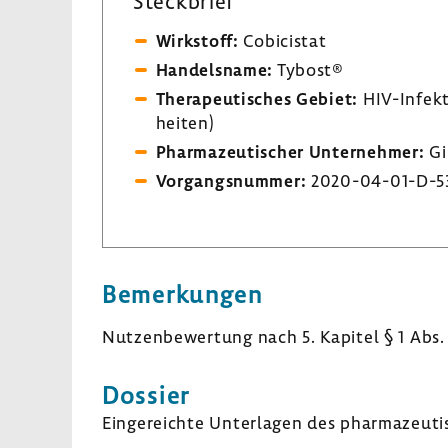
Steck­brief
Wirk­stoff:
Cobicistat
Handels­name:
Tybost®
Thera­peu­ti­sches Gebiet:
HIV-​Infekt
heiten)
Phar­ma­zeu­ti­scher Unter­nehmer:
Gi
Vorgangs­nummer:
2020-​04-01-D-5
Bemer­kungen
Nutzen­be­wer­tung nach 5. Kapitel § 1 Abs.
Dossier
Einge­reichte Unter­lagen des phar­ma­zeu­ti