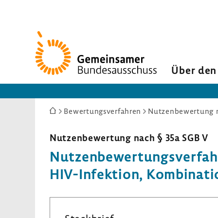
Zur
Startseite
Über den
Sie
Bewertungsverfahren
Nutzenbewertung n
sind
hier:
Nutzen­be­wer­tung nach § 35a SGB V
Nutzen­be­wer­tungs­ver­fa
HIV-​Infektion, Kombi­na­ti