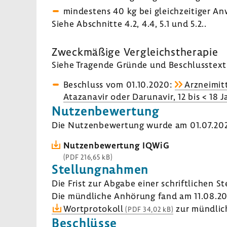
mindes­tens 40 kg bei gleich­zei­tiger An
Siehe Abschnitte 4.2, 4.4, 5.1 und 5.2..
Zweck­mä­ßige Vergleichs­the­rapie
Siehe Tragende Gründe und Beschluss­text 
Beschluss vom 01.10.2020:
Arzneimitt
Ataza­navir oder Daru­n­avir, 12 bis < 18 J
Nutzen­be­wer­tung
Die Nutzen­be­wer­tung wurde am 01.07.2020
Nutzen­be­wer­tung IQWiG
(PDF 216,65 kB)
Stel­lung­nahmen
Die Frist zur Abgabe einer schrift­li­chen S
Die münd­liche Anhö­rung fand am 11.08.20
Wort­pro­to­koll
zur münd­li­
(PDF 34,02 kB)
Beschlüsse