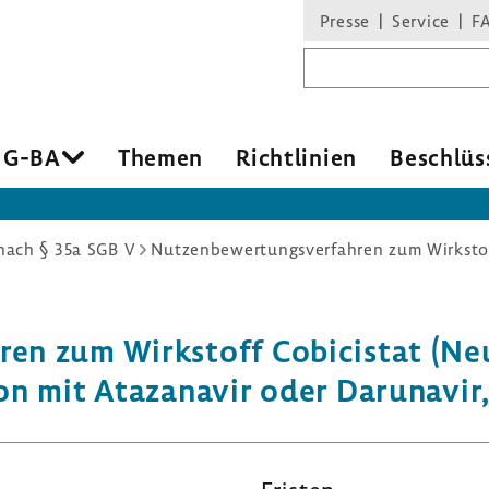
Presse
Service
F
Suchbegriff
 G-BA
Themen
Richt­li­nien
Beschlüs
ach § 35a SGB V
hren zum Wirk­stoff Cobicistat (Ne
on mit Ataza­navir oder Daru­n­avir,