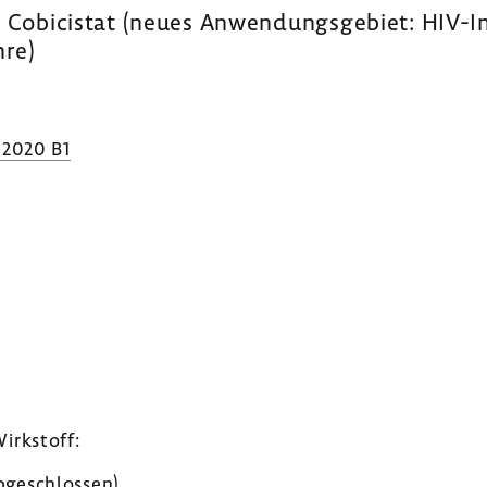
: Cobicistat (neues Anwen­dungs­ge­biet: HIV-​I
hre)
.2020 B1
irk­stoff:
ge­schlossen)