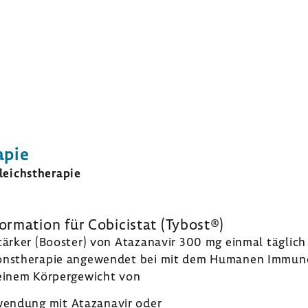
apie
eichs­the­rapie
or­ma­tion
für Cobicistat (Tybost®)
erstärker (Booster) von Ataza­navir 300 mg einmal täglic
i­ons­the­rapie ange­wendet bei mit dem Humanen Immun­de­f
einem Körper­ge­wicht von
nwen­dung mit Ataza­navir oder