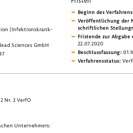
Fristen
Beginn des Verfah­rens
Veröf­fent­li­chung de
schrift­li­chen Stel­lung
ion (Infek­ti­ons­krank­
Fris­tende zur Abgabe e
22.07.2020
lead Sciences GmbH
Beschluss­fas­sung:
01.1
37
Verfah­rens­status:
Verf
 2 Nr. 2 VerfO
­schen Unter­neh­mers: