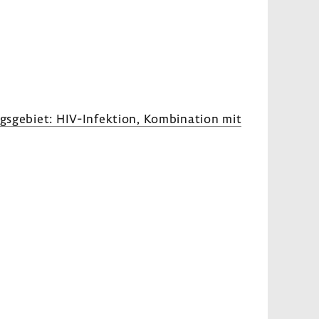
­ge­biet: HIV-​Infektion, Kombi­na­tion mit