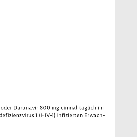
h oder Daru­n­avir 800 mg einmal täglich im
i­zi­enz­virus 1 (HIV-1) infi­zierten Erwach­