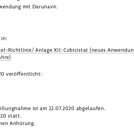
wen­dung mit Daru­n­avir.
in:
el-​Richtlinie/ Anlage XII: Cobicistat (neues Anwen­dungs
ahre)
 veröf­fent­licht:
tel­lung­nahme ist am 22.07.2020 abge­laufen.
20 statt.
chen Anhö­rung.