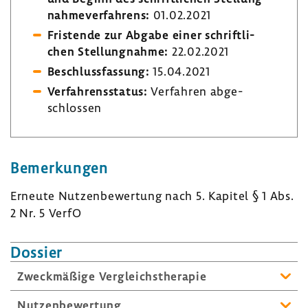
nah­me­ver­fah­rens:
01.02.2021
Fris­tende zur Abgabe einer schrift­li­
chen Stel­lung­nahme:
22.02.2021
Beschluss­fas­sung:
15.04.2021
Verfah­rens­status:
Verfahren abge­
schlossen
Bemer­kungen
Erneute Nutzen­be­wer­tung nach 5. Kapitel § 1 Abs.
2 Nr. 5 VerfO ​
Dossier
Zweck­mä­ßige Vergleichs­the­rapie
Nutzen­be­wer­tung