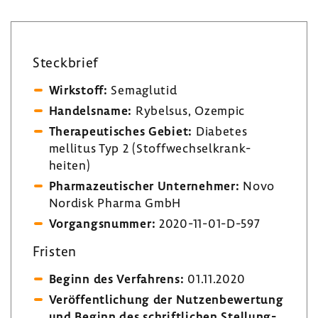
Steck­brief
Wirk­stoff:
Sema­glutid
Handels­name:
Rybelsus, Ozempic
Thera­peu­ti­sches Gebiet:
Diabetes
mellitus Typ 2 (Stoff­wech­sel­krank­
heiten)
Phar­ma­zeu­ti­scher Unter­nehmer:
Novo
Nordisk Pharma GmbH
Vorgangs­nummer:
2020-​11-01-D-597
Fristen
Beginn des Verfah­rens:
01.11.2020
Veröf­fent­li­chung der Nutzen­be­wer­tung
und Beginn des schrift­li­chen Stel­lung­